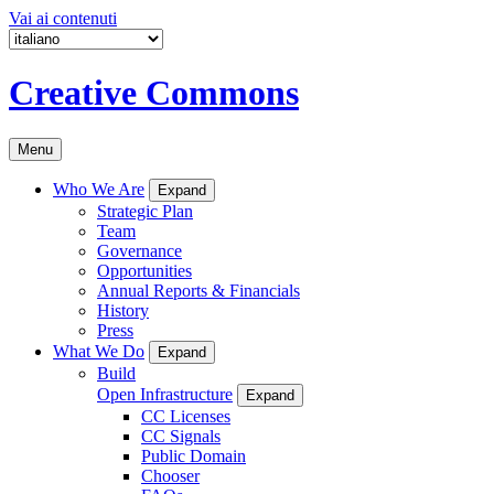
Vai ai contenuti
Creative Commons
Menu
Who We Are
Expand
Strategic Plan
Team
Governance
Opportunities
Annual Reports & Financials
History
Press
What We Do
Expand
Build
Open Infrastructure
Expand
CC Licenses
CC Signals
Public Domain
Chooser