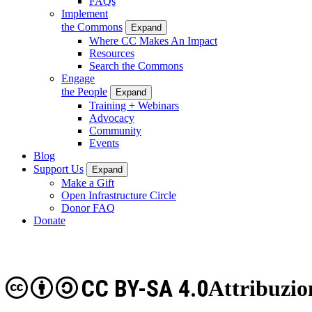
FAQs
Implement
the Commons
Expand
Where CC Makes An Impact
Resources
Search the Commons
Engage
the People
Expand
Training + Webinars
Advocacy
Community
Events
Blog
Support Us
Expand
Make a Gift
Open Infrastructure Circle
Donor FAQ
Donate
CC BY-SA 4.0
Attribuzio