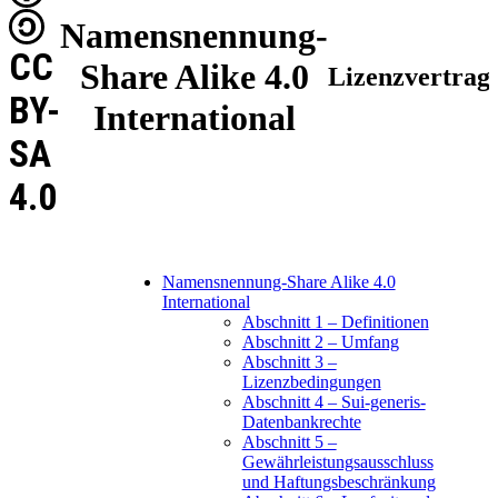
Namensnennung-
CC
Share Alike 4.0
Lizenzvertrag
BY-
International
SA
4.0
Namensnennung-Share Alike 4.0
International
Abschnitt 1 – Definitionen
Abschnitt 2 – Umfang
Abschnitt 3 –
Lizenzbedingungen
Abschnitt 4 – Sui-generis-
Datenbankrechte
Abschnitt 5 –
Gewährleistungsausschluss
und Haftungsbeschränkung