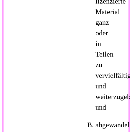
lizenzierte
Material
ganz
oder
in
Teilen
zu
vervielfältig
und
weiterzugeb
und
abgewandelt