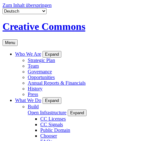
Zum Inhalt überspringen
Creative Commons
Menu
Who We Are
Expand
Strategic Plan
Team
Governance
Opportunities
Annual Reports & Financials
History
Press
What We Do
Expand
Build
Open Infrastructure
Expand
CC Licenses
CC Signals
Public Domain
Chooser