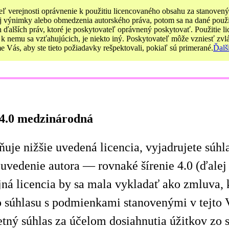
ateľ verejnosti oprávnenie k použitiu licencovaného obsahu za stanove
 výnimky alebo obmedzenia autorského práva, potom sa na dané použitie
 ďalších práv, ktoré je poskytovateľ oprávnený poskytovať. Použitie
 k nemu sa vzťahujúcich, je niekto iný. Poskytovateľ môže vzniesť zvl
 Vás, aby ste tieto požiadavky rešpektovali, pokiaľ sú primerané.
Ďalš
 4.0 medzinárodná
uje nižšie uvedená licencia, vyjadrujete súh
vedenie autora — rovnaké šírenie 4.0 (ďalej l
ejná licencia by sa mala vykladať ako zmluva,
súhlasu s podmienkami stanovenými v tejto Ve
tný súhlas za účelom dosiahnutia úžitkov zo 