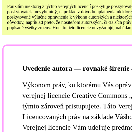
Použitím niektorej z týchto verejných licencií poskytuje poskytov
poskytovateľa nevyhnutný, napríklad z dôvodu uplatnenia niektorej
poskytované výlučne oprávnenia k výkonu autorských a niektorých
dôvodov, napríklad preto, že nositeľom autorských, či ďalších práv
popísané všetky zmeny. Hoci to tieto licencie nevyžadujú, nabádame
Uvedenie autora — rovnaké šírenie
Výkonom práv, ku ktorému Vás oprávň
verejnej licencie Creative Commons „u
týmto zároveň pristupujete. Táto Ver
Licencovaných práv na základe Vášho 
Verejnej licencie Vám udeľuje predme