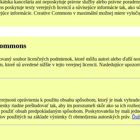
tska kancelária ani neposkytuje právne služby alebo právne poradens
poskytuje texty verejných licencií a súvisejúce informácie tak, ako s
sejúce informácie. Creative Commons v maximální možnej miere vyluču
 Commons
vaný soubor licenčných podmienok, ktoré môžu autori alebo ďalší nosi
ktoré sú uvedené nižšie v tejto verejnej licencii. Nasledujúce upozor
rejnosti oprávnenia k použitu obsahu spôsobom, ktorý je inak vyhrade
ienky riadne preštudovať tak, aby im porozumeli skôr ako sa ich rozhod
osť použiť obsah predpokladaným spôsobom. Poskytovatelia by mali jedno
álov použitých na základe výnimky či obmedzenia autorských práv.
Ďal