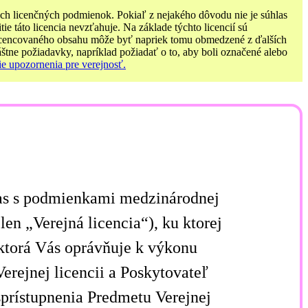
ných licenčných podmienok. Pokiaľ z nejakého dôvodu nie je súhlas
 táto licencia nevzťahuje. Na základe týchto licencií sú
 licencovaného obsahu môže byť napriek tomu obmedzené z ďalších
áštne požiadavky, napríklad požiadať o to, aby boli označené alebo
ie upozornenia pre verejnosť.
las s podmienkami medzinárodnej
en „Verejná licencia“), ku ktorej
 ktorá Vás oprávňuje k výkonu
rejnej licencii a Poskytovateľ
sprístupnenia Predmetu Verejnej