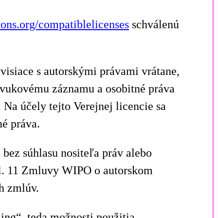
ns.org/compatiblelicenses
schválenú
visiace s autorskými právami vrátane,
 zvukovému záznamu a osobitné práva
Na účely tejto Verejnej licencie sa
é práva.
, bez súhlasu nositeľa práv alebo
čl. 11 Zmluvy WIPO o autorskom
h zmlúv.
ling“, teda možnosti použitia