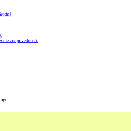
árodná
e.
zenie zodpovednosti.
ange