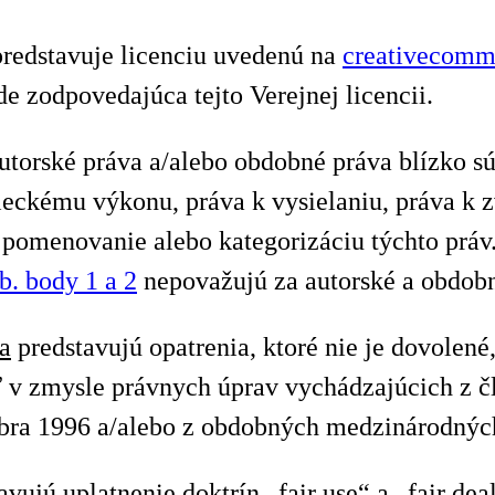
redstavuje licenciu uvedenú na
creativecommo
 zodpovedajúca tejto Verejnej licencii.
utorské práva a/alebo obdobné práva blízko sú
eleckému výkonu, práva k vysielaniu, práva k
 pomenovanie alebo kategorizáciu týchto práv. 
 b. body 1 a 2
nepovažujú za autorské a obdobn
a
predstavujú opatrenia, ktoré nie je dovolené
 v zmysle právnych úprav vychádzajúcich z 
mbra 1996 a/alebo z obdobných medzinárodnýc
vujú uplatnenie doktrín „fair use“ a „fair dea