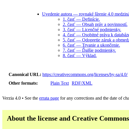
Uvedenie autora — rovnaké šírenie 4.0 medzin
1. časť — Definície.
2. časť — Obsah práv a povinností.
3. časť — Licenčné podmienky.
4. časť — Osobitné práva k databáz
5. časť — Odopretie záruk a obmed
6. časť — Trvanie a ukončenie.
7. časť — Ďalšie podmienky.
8. časť — Výklad.
Canonical URL
https://creativecommons.org/licenses/by-sa/4.0/
Other formats
Plain Text
RDF/XML
Verzia 4.0 • See the
errata page
for any corrections and the date of ch
About the license and Creative Commons