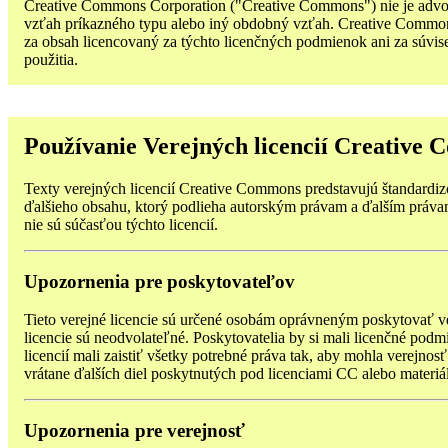
Creative Commons Corporation ("Creative Commons") nie je advoká
vzťah príkazného typu alebo iný obdobný vzťah. Creative Commons 
za obsah licencovaný za týchto licenčných podmienok ani za súvi
použitia.
Používanie Verejných licencií Creative
Texty verejných licencií Creative Commons predstavujú štandardizo
ďalšieho obsahu, ktorý podlieha autorským právam a ďalším právam, 
nie sú súčasťou týchto licencií.
Upozornenia pre poskytovateľov
Tieto verejné licencie sú určené osobám oprávneným poskytovať ve
licencie sú neodvolateľné. Poskytovatelia by si mali licenčné podm
licencií mali zaistiť všetky potrebné práva tak, aby mohla verejn
vrátane ďalších diel poskytnutých pod licenciami CC alebo materi
Upozornenia pre verejnosť