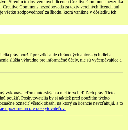
tvo. Šírením textov verejných licencií Creative Commons nevzniká
ú. Creative Commons nezodpovedá za texty verejných licencií ani
je všetku zodpovednosť za škodu, ktorá vznikne v dôsledku ich
telia práv použiť pre zdieľanie chránených autorských diel a
nenia slúžia výhradne pre informačné účely, nie sú vyčerpávajúce a
ný vykonávateľom autorských a niektorých ďalších práv. Tieto
nú použiť. Poskytovatelia by si taktiež pred použitím týchto
značne označiť všetok obsah, na ktorý sa licencie nevzťahujú, a to
šie upozornenia pre poskytovateľov.