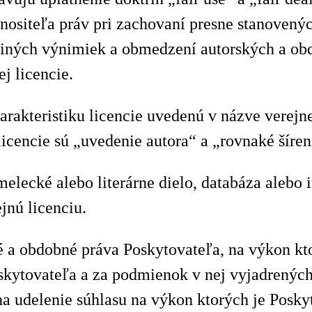
nositeľa práv pri zachovaní presne stanovený
iných výnimiek a obmedzení autorských a obdo
j licencie.
arakteristiku licencie uvedenú v názve verej
licencie sú „uvedenie autora“ a „rovnaké šíren
elecké alebo literárne dielo, databáza alebo 
jnú licenciu.
 a obdobné práva Poskytovateľa, na výkon kt
oskytovateľa a za podmienok v nej vyjadrených
na udelenie súhlasu na výkon ktorých je Posk