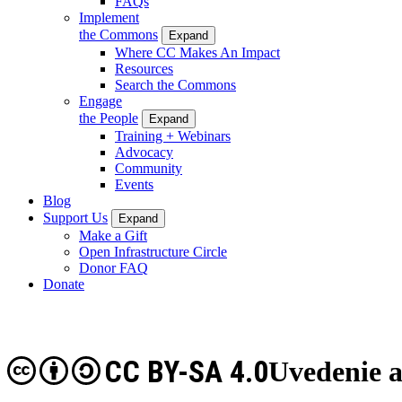
FAQs
Implement
the Commons
Expand
Where CC Makes An Impact
Resources
Search the Commons
Engage
the People
Expand
Training + Webinars
Advocacy
Community
Events
Blog
Support Us
Expand
Make a Gift
Open Infrastructure Circle
Donor FAQ
Donate
CC BY-SA 4.0
Uvedenie a