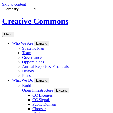
Skip to content
Creative Commons
Menu
Who We Are
Expand
Strategic Plan
Team
Governance
Opportunities
Annual Reports & Financials
History
Press
What We Do
Expand
Build
Open Infrastructure
Expand
CC Licenses
CC Signals
Public Domain
Chooser