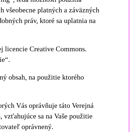
ch všeobecne platných a záväzných
bných práv, ktoré sa uplatnia na
nej licencie Creative Commons.
ie“.
iný obsah, na použitie ktorého
orých Vás oprávňuje táto Verejná
, vzťahujúce sa na Vaše použitie
ytovateľ oprávnený.