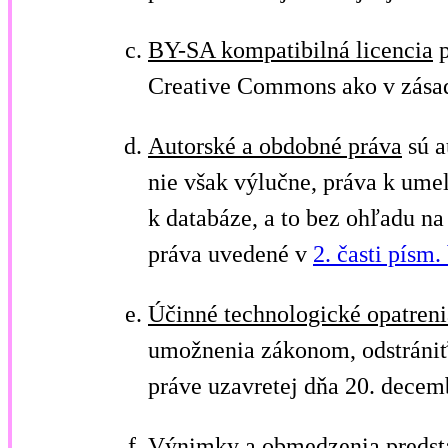
BY-SA kompatibilná licencia
p
Creative Commons ako v zásade
Autorské a obdobné práva
sú a
nie však výlučne, práva k um
k databáze, a to bez ohľadu na
práva uvedené v
2. časti písm.
Účinné technologické opatreni
umožnenia zákonom, odstrániť
práve uzavretej dňa 20. dece
Výnimky a obmedzenia
predsta