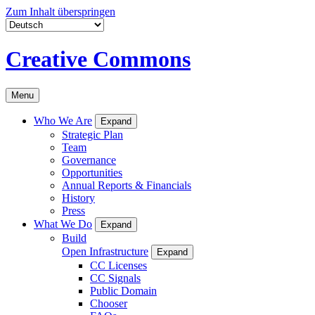
Zum Inhalt überspringen
Creative Commons
Menu
Who We Are
Expand
Strategic Plan
Team
Governance
Opportunities
Annual Reports & Financials
History
Press
What We Do
Expand
Build
Open Infrastructure
Expand
CC Licenses
CC Signals
Public Domain
Chooser