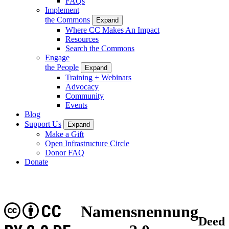
FAQs
Implement
the Commons
Expand
Where CC Makes An Impact
Resources
Search the Commons
Engage
the People
Expand
Training + Webinars
Advocacy
Community
Events
Blog
Support Us
Expand
Make a Gift
Open Infrastructure Circle
Donor FAQ
Donate
CC
Namensnennung
Deed