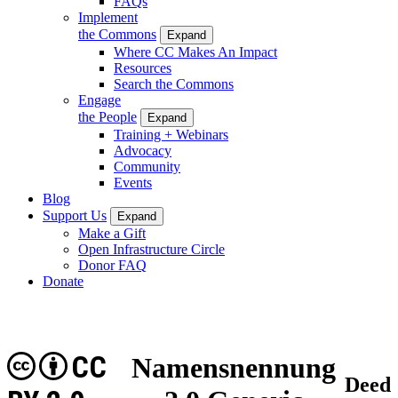
FAQs
Implement
the Commons
Expand
Where CC Makes An Impact
Resources
Search the Commons
Engage
the People
Expand
Training + Webinars
Advocacy
Community
Events
Blog
Support Us
Expand
Make a Gift
Open Infrastructure Circle
Donor FAQ
Donate
CC
Namensnennung
Deed