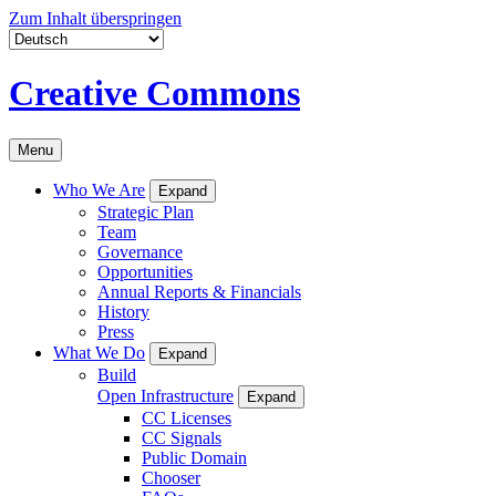
Zum Inhalt überspringen
Creative Commons
Menu
Who We Are
Expand
Strategic Plan
Team
Governance
Opportunities
Annual Reports & Financials
History
Press
What We Do
Expand
Build
Open Infrastructure
Expand
CC Licenses
CC Signals
Public Domain
Chooser