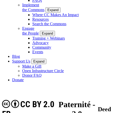
FAQs
Implement
the Commons
Expand
Where CC Makes An Impact
Resources
Search the Commons
Engage
the People
Expand
Training + Webinars
Advocacy
Community
Events
Blog
Support Us
Expand
Make a Gift
Open Infrastructure Circle
Donor FAQ
Donate
CC BY 2.0
Paternité -
Deed