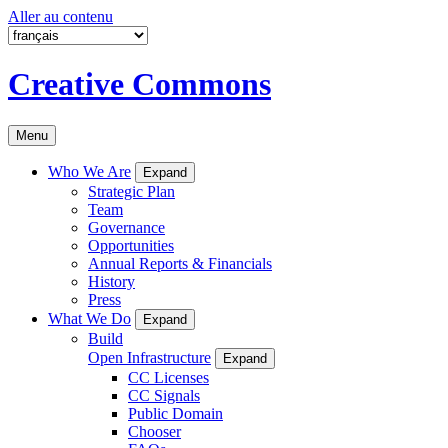
Aller au contenu
Creative Commons
Menu
Who We Are
Expand
Strategic Plan
Team
Governance
Opportunities
Annual Reports & Financials
History
Press
What We Do
Expand
Build
Open Infrastructure
Expand
CC Licenses
CC Signals
Public Domain
Chooser