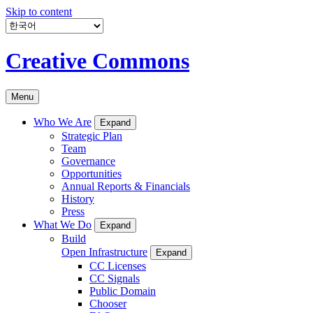
Skip to content
Creative Commons
Menu
Who We Are
Expand
Strategic Plan
Team
Governance
Opportunities
Annual Reports & Financials
History
Press
What We Do
Expand
Build
Open Infrastructure
Expand
CC Licenses
CC Signals
Public Domain
Chooser