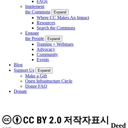
FAQs
Implement
the Commons
Expand
Where CC Makes An Impact
Resources
Search the Commons
Engage
the People
Expand
Training + Webinars
Advocacy
Community
Events
Blog
Support Us
Expand
Make a Gift
Open Infrastructure Circle
Donor FAQ
Donate
CC BY 2.0
저작자표시
Deed