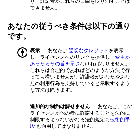
り、許諾者がこれらの自由を取り消すことは
できません。
あなたの従うべき条件は以下の通り
です。
表示
— あなたは
適切なクレジット
を表示
し、ライセンスへのリンクを提供し、
変更が
あったらその旨を示さ
なければなりません。
これらは合理的であればどのような方法で行
っても構いませんが、許諾者があなたやあな
たの利用行為を支持していると示唆するよう
な方法は除きます。
追加的な制約は課せません
— あなたは、この
ライセンスが他の者に許諾することを法的に
制限するようないかなる法的規定も
技術的手
段
も適用してはなりません。