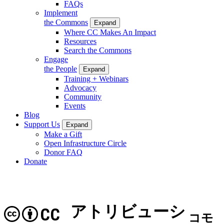
FAQs
Implement
the Commons
Expand
Where CC Makes An Impact
Resources
Search the Commons
Engage
the People
Expand
Training + Webinars
Advocacy
Community
Events
Blog
Support Us
Expand
Make a Gift
Open Infrastructure Circle
Donor FAQ
Donate
アトリビューシ
CC
コモ