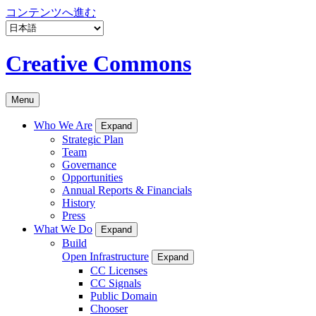
コンテンツへ進む
Creative Commons
Menu
Who We Are
Expand
Strategic Plan
Team
Governance
Opportunities
Annual Reports & Financials
History
Press
What We Do
Expand
Build
Open Infrastructure
Expand
CC Licenses
CC Signals
Public Domain
Chooser