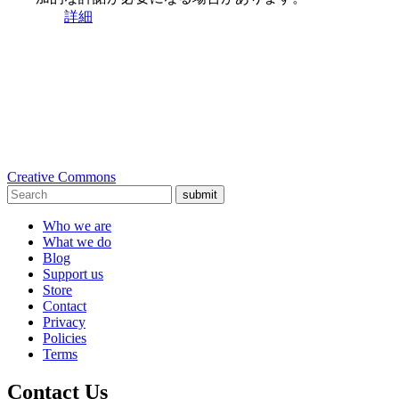
詳細
Creative Commons
submit
Who we are
What we do
Blog
Support us
Store
Contact
Privacy
Policies
Terms
Contact Us