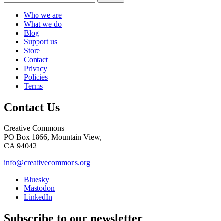
Who we are
What we do
Blog
Support us
Store
Contact
Privacy
Policies
Terms
Contact Us
Creative Commons
PO Box 1866, Mountain View,
CA 94042
info@creativecommons.org
Bluesky
Mastodon
LinkedIn
Subscribe to our newsletter