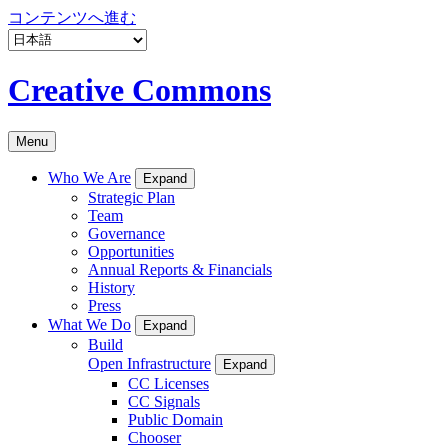
コンテンツへ進む
Creative Commons
Menu
Who We Are
Expand
Strategic Plan
Team
Governance
Opportunities
Annual Reports & Financials
History
Press
What We Do
Expand
Build
Open Infrastructure
Expand
CC Licenses
CC Signals
Public Domain
Chooser