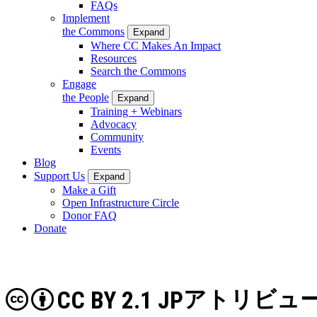
FAQs
Implement
the Commons
Expand
Where CC Makes An Impact
Resources
Search the Commons
Engage
the People
Expand
Training + Webinars
Advocacy
Community
Events
Blog
Support Us
Expand
Make a Gift
Open Infrastructure Circle
Donor FAQ
Donate
CC BY 2.1 JP
アトリビュー