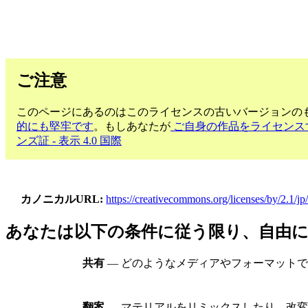
ご注意
このページにあるのはこのライセンスの古いバージョンのも
的にも堅牢です
。もしあなたが
ご自身の作品をライセンス
ンズ証 - 表示 4.0 国際
カノニカルURL
https://creativecommons.org/licenses/by/2.1/jp
あなたは以下の条件に従う限り、自由
共有
— どのようなメディアやフォーマット
翻案
— マテリアルをリミックスしたり、改