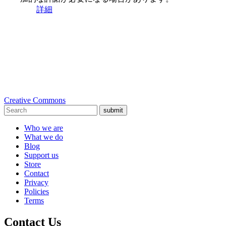
詳細
Creative Commons
submit
Who we are
What we do
Blog
Support us
Store
Contact
Privacy
Policies
Terms
Contact Us