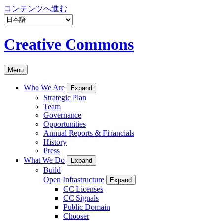
コンテンツへ進む
Creative Commons
Menu
Who We Are
Expand
Strategic Plan
Team
Governance
Opportunities
Annual Reports & Financials
History
Press
What We Do
Expand
Build
Open Infrastructure
Expand
CC Licenses
CC Signals
Public Domain
Chooser