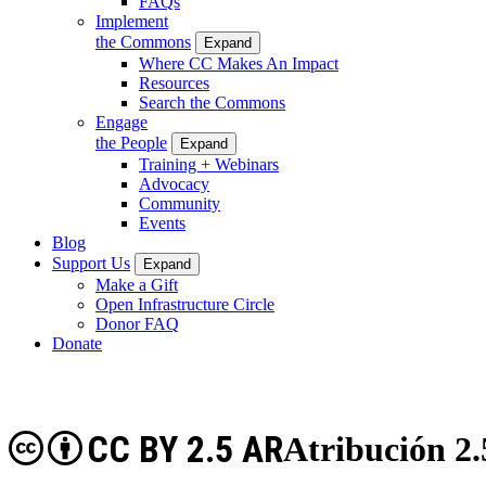
FAQs
Implement
the Commons
Expand
Where CC Makes An Impact
Resources
Search the Commons
Engage
the People
Expand
Training + Webinars
Advocacy
Community
Events
Blog
Support Us
Expand
Make a Gift
Open Infrastructure Circle
Donor FAQ
Donate
CC BY 2.5 AR
Atribución 2.