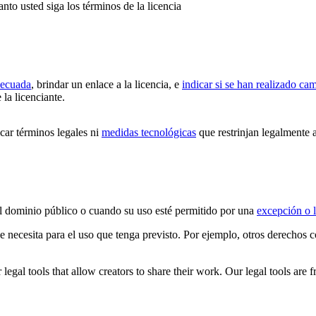
anto usted siga los términos de la licencia
decuada
, brindar un enlace a la licencia, e
indicar si se han realizado ca
 la licenciante.
ar términos legales ni
medidas tecnológicas
que restrinjan legalmente a
 el dominio público o cuando su uso esté permitido por una
excepción o l
ue necesita para el uso que tenga previsto. Por ejemplo, otros derechos
gal tools that allow creators to share their work. Our legal tools are fr