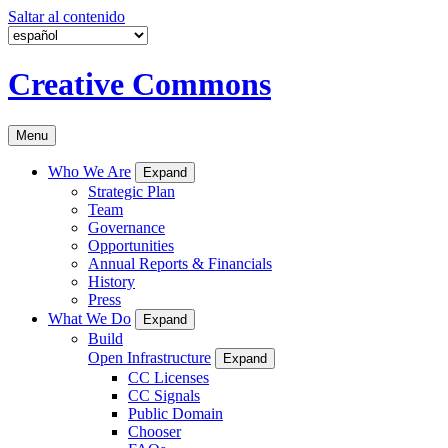
Saltar al contenido
Creative Commons
Menu
Who We Are
Expand
Strategic Plan
Team
Governance
Opportunities
Annual Reports & Financials
History
Press
What We Do
Expand
Build
Open Infrastructure
Expand
CC Licenses
CC Signals
Public Domain
Chooser