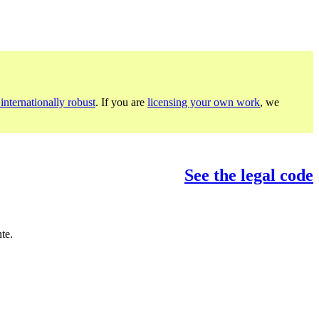
internationally robust
. If you are
licensing your own work
, we
See the legal code
te.