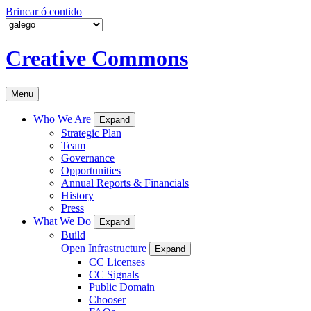
Brincar ó contido
Creative Commons
Menu
Who We Are
Expand
Strategic Plan
Team
Governance
Opportunities
Annual Reports & Financials
History
Press
What We Do
Expand
Build
Open Infrastructure
Expand
CC Licenses
CC Signals
Public Domain
Chooser