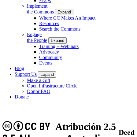
FAQs
Implement
the Commons
Expand
Where CC Makes An Impact
Resources
Search the Commons
Engage
the People
Expand
Training + Webinars
Advocacy
Community
Events
Blog
Support Us
Expand
Make a Gift
Open Infrastructure Circle
Donor FAQ
Donate
CC BY
Atribución 2.5
Deed