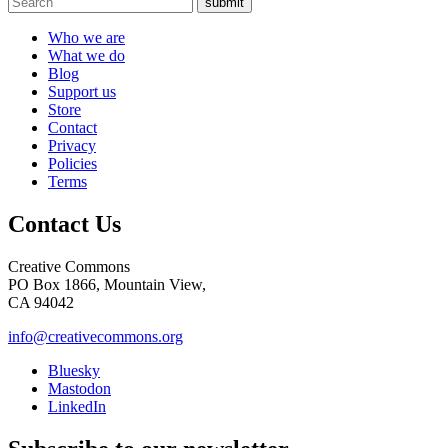
submit
Who we are
What we do
Blog
Support us
Store
Contact
Privacy
Policies
Terms
Contact Us
Creative Commons
PO Box 1866, Mountain View,
CA 94042
info@creativecommons.org
Bluesky
Mastodon
LinkedIn