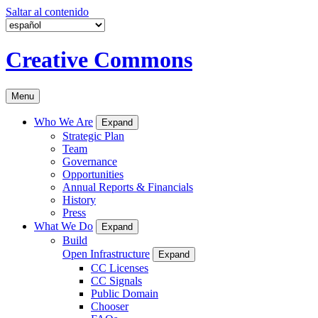
Saltar al contenido
Creative Commons
Menu
Who We Are
Expand
Strategic Plan
Team
Governance
Opportunities
Annual Reports & Financials
History
Press
What We Do
Expand
Build
Open Infrastructure
Expand
CC Licenses
CC Signals
Public Domain
Chooser