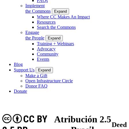
FAQs
Implement
the Commons
Expand
Where CC Makes An Impact
Resources
Search the Commons
Engage
the People
Expand
Training + Webinars
Advocacy
Community
Events
Blog
Support Us
Expand
Make a Gift
Open Infrastructure Circle
Donor FAQ
Donate
CC BY
Atribución 2.5
Deed