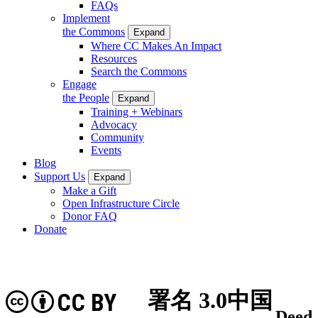
FAQs
Implement
the Commons
Expand
Where CC Makes An Impact
Resources
Search the Commons
Engage
the People
Expand
Training + Webinars
Advocacy
Community
Events
Blog
Support Us
Expand
Make a Gift
Open Infrastructure Circle
Donor FAQ
Donate
署名 3.0中国
CC BY
Deed