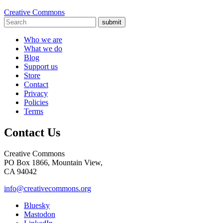
Creative Commons
submit
Who we are
What we do
Blog
Support us
Store
Contact
Privacy
Policies
Terms
Contact Us
Creative Commons
PO Box 1866, Mountain View,
CA 94042
info@creativecommons.org
Bluesky
Mastodon