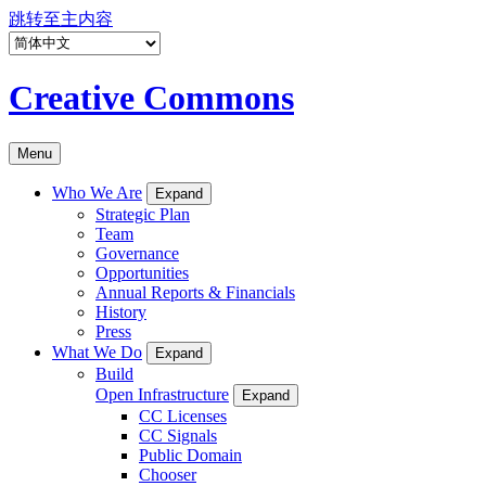
跳转至主内容
Creative Commons
Menu
Who We Are
Expand
Strategic Plan
Team
Governance
Opportunities
Annual Reports & Financials
History
Press
What We Do
Expand
Build
Open Infrastructure
Expand
CC Licenses
CC Signals
Public Domain
Chooser