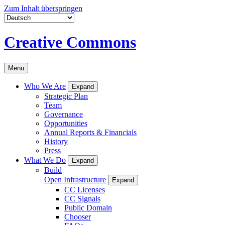
Zum Inhalt überspringen
Creative Commons
Menu
Who We Are
Expand
Strategic Plan
Team
Governance
Opportunities
Annual Reports & Financials
History
Press
What We Do
Expand
Build
Open Infrastructure
Expand
CC Licenses
CC Signals
Public Domain
Chooser