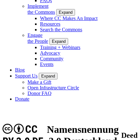
FAQs
Implement
the Commons
Expand
Where CC Makes An Impact
Resources
Search the Commons
Engage
the People
Expand
Training + Webinars
Advocacy
Community
Events
Blog
Support Us
Expand
Make a Gift
Open Infrastructure Circle
Donor FAQ
Donate
CC
Namensnennung
Deed