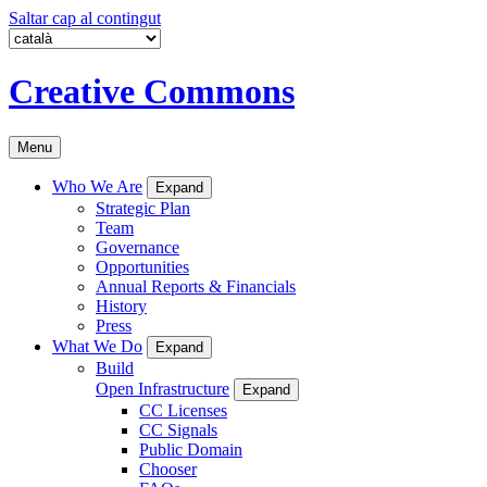
Saltar cap al contingut
Creative Commons
Menu
Who We Are
Expand
Strategic Plan
Team
Governance
Opportunities
Annual Reports & Financials
History
Press
What We Do
Expand
Build
Open Infrastructure
Expand
CC Licenses
CC Signals
Public Domain
Chooser