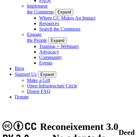
FAQs
Implement
the Commons
Expand
Where CC Makes An Impact
Resources
Search the Commons
Engage
the People
Expand
Training + Webinars
Advocacy
Community
Events
Blog
Support Us
Expand
Make a Gift
Open Infrastructure Circle
Donor FAQ
Donate
CC
Reconeixement 3.0
Deed