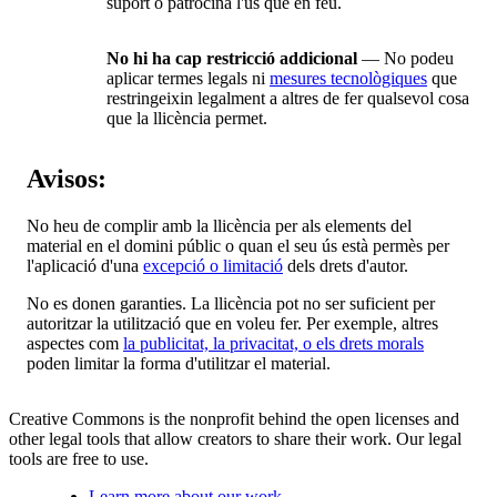
suport o patrocina l'ús que en feu.
No hi ha cap restricció addicional
— No podeu
aplicar termes legals ni
mesures tecnològiques
que
restringeixin legalment a altres de fer qualsevol cosa
que la llicència permet.
Avisos:
No heu de complir amb la llicència per als elements del
material en el domini públic o quan el seu ús està permès per
l'aplicació d'una
excepció o limitació
dels drets d'autor.
No es donen garanties. La llicència pot no ser suficient per
autoritzar la utilització que en voleu fer. Per exemple, altres
aspectes com
la publicitat, la privacitat, o els drets morals
poden limitar la forma d'utilitzar el material.
Creative Commons is the nonprofit behind the open licenses and
other legal tools that allow creators to share their work. Our legal
tools are free to use.
Learn more about our work