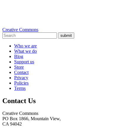
Creative Commons
submit
Who we are
What we do
Blog
Support us
Store
Contact
Privacy
Policies
Terms
Contact Us
Creative Commons
PO Box 1866, Mountain View,
CA 94042