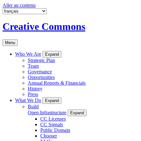
Aller au contenu
Creative Commons
Menu
Who We Are
Expand
Strategic Plan
Team
Governance
Opportunities
Annual Reports & Financials
History
Press
What We Do
Expand
Build
Open Infrastructure
Expand
CC Licenses
CC Signals
Public Domain
Chooser