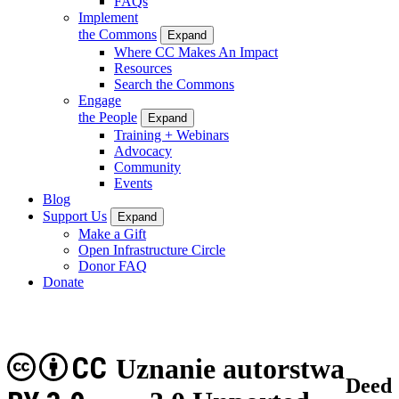
FAQs
Implement
the Commons
Expand
Where CC Makes An Impact
Resources
Search the Commons
Engage
the People
Expand
Training + Webinars
Advocacy
Community
Events
Blog
Support Us
Expand
Make a Gift
Open Infrastructure Circle
Donor FAQ
Donate
CC
Uznanie autorstwa
Deed