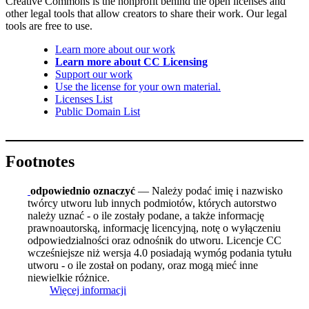
Creative Commons is the nonprofit behind the open licenses and
other legal tools that allow creators to share their work. Our legal
tools are free to use.
Learn more about our work
Learn more about CC Licensing
Support our work
Use the license for your own material.
Licenses List
Public Domain List
Footnotes
odpowiednio oznaczyć
— Należy podać imię i nazwisko
twórcy utworu lub innych podmiotów, których autorstwo
należy uznać - o ile zostały podane, a także informację
prawnoautorską, informację licencyjną, notę o wyłączeniu
odpowiedzialności oraz odnośnik do utworu. Licencje CC
wcześniejsze niż wersja 4.0 posiadają wymóg podania tytułu
utworu - o ile został on podany, oraz mogą mieć inne
niewielkie różnice.
Więcej informacji