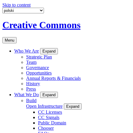
Skip to content
Creative Commons
Menu
Who We Are
Expand
Strategic Plan
Team
Governance
Opportunities
Annual Reports & Financials
History
Press
What We Do
Expand
Build
Open Infrastructure
Expand
CC Licenses
CC Signals
Public Domain
Chooser