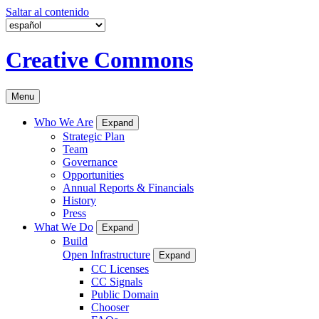
Saltar al contenido
Creative Commons
Menu
Who We Are
Expand
Strategic Plan
Team
Governance
Opportunities
Annual Reports & Financials
History
Press
What We Do
Expand
Build
Open Infrastructure
Expand
CC Licenses
CC Signals
Public Domain
Chooser