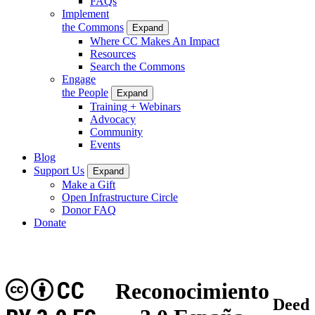
FAQs
Implement
the Commons
Expand
Where CC Makes An Impact
Resources
Search the Commons
Engage
the People
Expand
Training + Webinars
Advocacy
Community
Events
Blog
Support Us
Expand
Make a Gift
Open Infrastructure Circle
Donor FAQ
Donate
CC
Reconocimiento
Deed