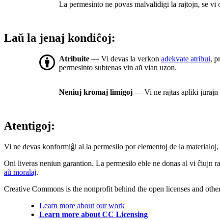
La permesinto ne povas malvalidigi la rajtojn, se vi
Laŭ la jenaj kondiĉoj:
Atribuite
— Vi devas la verkon
adekvate atribui
, p
permesinto subtenas vin aŭ vian uzon.
Neniuj kromaj limigoj
— Vi ne rajtas apliki jurajn
Atentigoj:
Vi ne devas konformiĝi al la permesilo por elementoj de la materialoj, 
Oni liveras neniun garantion. La permesilo eble ne donas al vi ĉiujn raj
aŭ moralaj
.
Creative Commons is the nonprofit behind the open licenses and other le
Learn more about our work
Learn more about CC Licensing