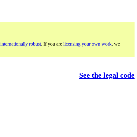
internationally robust
. If you are
licensing your own work
, we
See the legal code