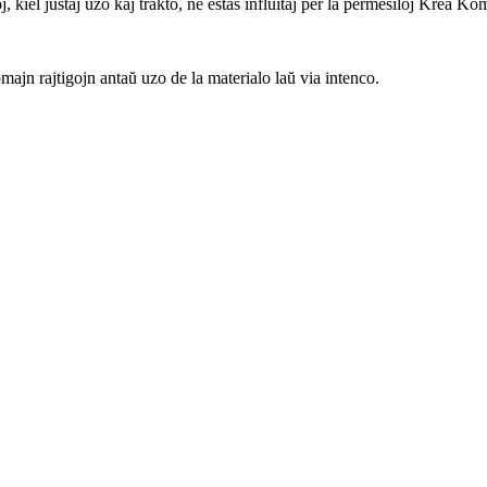
, kiel justaj uzo kaj trakto, ne estas influitaj per la permesiloj Krea K
ajn rajtigojn antaŭ uzo de la materialo laŭ via intenco.