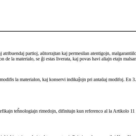
ribuendaj partioj, aŭtorrajtan kaj permesilan atentigojn, malgarantiilon ka
 de la materialo, se ĝi estas liverata, kaj povas havi aliajn etajn malsa
odifis la materialon, kaj konservi indikaĵojn pri antaŭaj modifoj. En 3.0
fikajn teĥnologiajn rimedojn, difinitajn kun referenco al la Artikolo 11