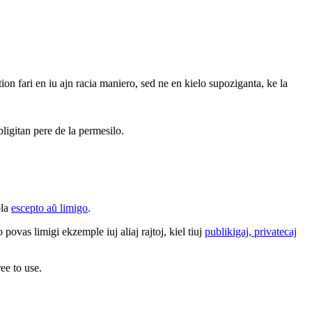
 tion fari en iu ajn racia maniero, sed ne en kielo supoziganta, ke la
bligitan pere de la permesilo.
bla
escepto aŭ limigo
.
povas limigi ekzemple iuj aliaj rajtoj, kiel tiuj
publikigaj, privatecaj
ee to use.