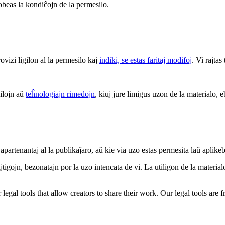
 obeas la kondiĉojn de la permesilo.
rovizi ligilon al la permesilo kaj
indiki, se estas faritaj modifoj
. Vi rajtas
 ilojn aŭ
teĥnologiajn rimedojn
, kiuj jure limigus uzon de la materialo, e
apartenantaj al la publikaĵaro, aŭ kie via uzo estas permesita laŭ aplike
tigojn, bezonatajn por la uzo intencata de vi. La utiligon de la materialo 
gal tools that allow creators to share their work. Our legal tools are fr