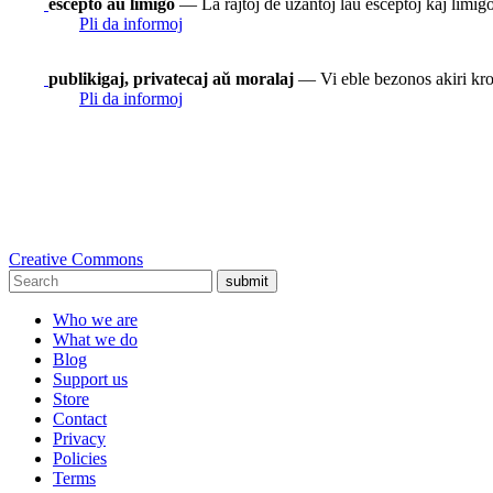
escepto aŭ limigo
— La rajtoj de uzantoj laŭ esceptoj kaj limigoj
Pli da informoj
publikigaj, privatecaj aŭ moralaj
— Vi eble bezonos akiri krom
Pli da informoj
Creative Commons
submit
Who we are
What we do
Blog
Support us
Store
Contact
Privacy
Policies
Terms