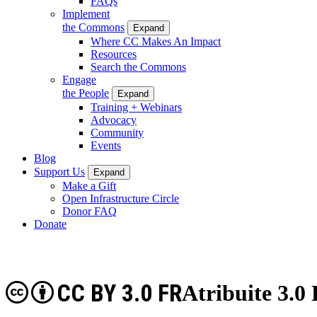
FAQs
Implement
the Commons
Expand
Where CC Makes An Impact
Resources
Search the Commons
Engage
the People
Expand
Training + Webinars
Advocacy
Community
Events
Blog
Support Us
Expand
Make a Gift
Open Infrastructure Circle
Donor FAQ
Donate
CC BY 3.0 FR
Atribuite 3.0