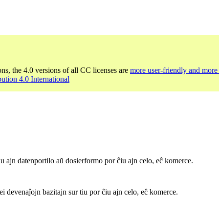
ons, the 4.0 versions of all CC licenses are
more user-friendly and more 
bution 4.0 International
iu ajn datenportilo aŭ dosierformo por ĉiu ajn celo, eĉ komerce.
ei devenaĵojn bazitajn sur tiu por ĉiu ajn celo, eĉ komerce.