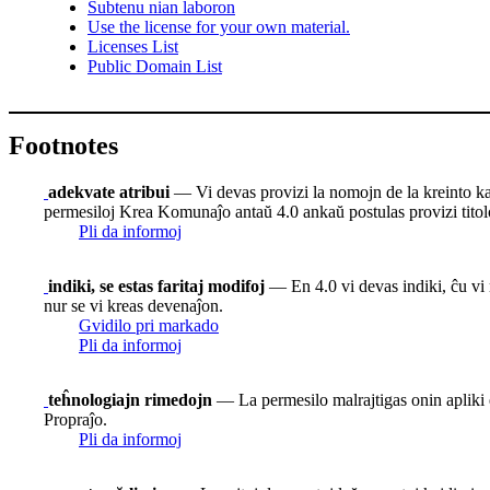
Subtenu nian laboron
Use the license for your own material.
Licenses List
Public Domain List
Footnotes
adekvate atribui
— Vi devas provizi la nomojn de la kreinto kaj at
permesiloj Krea Komunaĵo antaŭ 4.0 ankaŭ postulas provizi titolon
Pli da informoj
indiki, se estas faritaj modifoj
— En 4.0 vi devas indiki, ĉu vi m
nur se vi kreas devenaĵon.
Gvidilo pri markado
Pli da informoj
teĥnologiajn rimedojn
— La permesilo malrajtigas onin apliki e
Propraĵo.
Pli da informoj