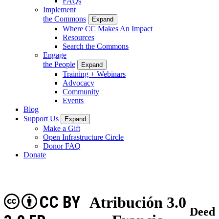
FAQs
Implement
the Commons
Expand
Where CC Makes An Impact
Resources
Search the Commons
Engage
the People
Expand
Training + Webinars
Advocacy
Community
Events
Blog
Support Us
Expand
Make a Gift
Open Infrastructure Circle
Donor FAQ
Donate
CC BY
Atribución 3.0
Deed