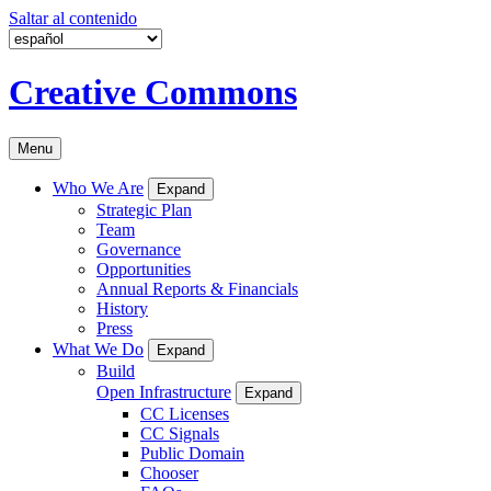
Saltar al contenido
Creative Commons
Menu
Who We Are
Expand
Strategic Plan
Team
Governance
Opportunities
Annual Reports & Financials
History
Press
What We Do
Expand
Build
Open Infrastructure
Expand
CC Licenses
CC Signals
Public Domain
Chooser