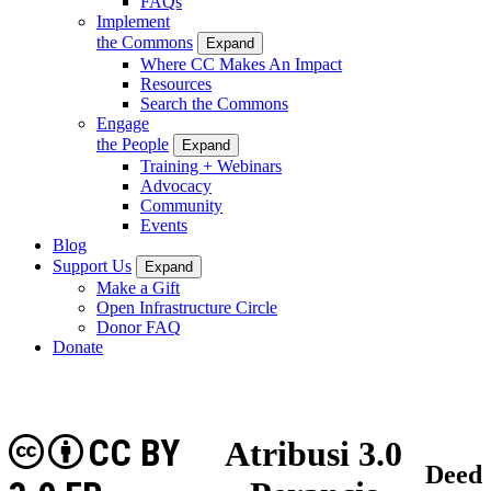
FAQs
Implement
the Commons
Expand
Where CC Makes An Impact
Resources
Search the Commons
Engage
the People
Expand
Training + Webinars
Advocacy
Community
Events
Blog
Support Us
Expand
Make a Gift
Open Infrastructure Circle
Donor FAQ
Donate
CC BY
Atribusi 3.0
Deed