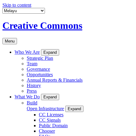
Skip to content
Creative Commons
Menu
Who We Are
Expand
Strategic Plan
Team
Governance
Opportunities
Annual Reports & Financials
History
Press
What We Do
Expand
Build
Open Infrastructure
Expand
CC Licenses
CC Signals
Public Domain
Chooser