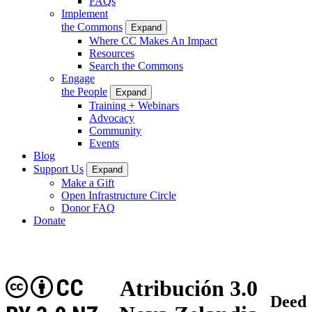
FAQs
Implement
the Commons
Expand
Where CC Makes An Impact
Resources
Search the Commons
Engage
the People
Expand
Training + Webinars
Advocacy
Community
Events
Blog
Support Us
Expand
Make a Gift
Open Infrastructure Circle
Donor FAQ
Donate
CC
Atribución 3.0
Deed