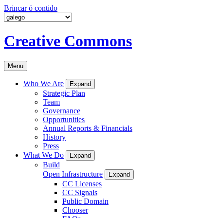
Brincar ó contido
Creative Commons
Menu
Who We Are
Expand
Strategic Plan
Team
Governance
Opportunities
Annual Reports & Financials
History
Press
What We Do
Expand
Build
Open Infrastructure
Expand
CC Licenses
CC Signals
Public Domain
Chooser