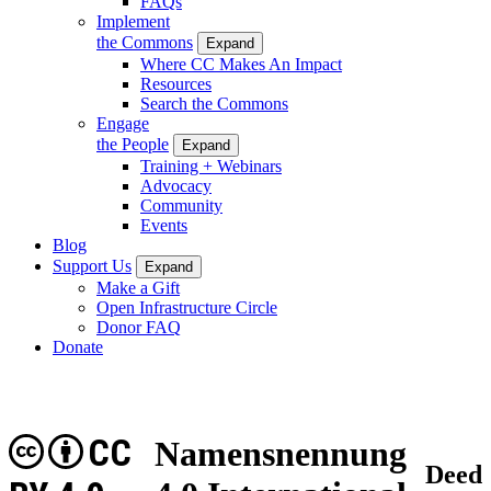
FAQs
Implement
the Commons
Expand
Where CC Makes An Impact
Resources
Search the Commons
Engage
the People
Expand
Training + Webinars
Advocacy
Community
Events
Blog
Support Us
Expand
Make a Gift
Open Infrastructure Circle
Donor FAQ
Donate
CC
Namensnennung
Deed