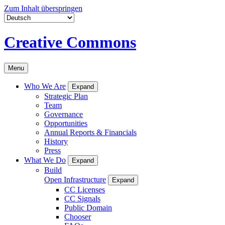
Zum Inhalt überspringen
Creative Commons
Menu
Who We Are
Expand
Strategic Plan
Team
Governance
Opportunities
Annual Reports & Financials
History
Press
What We Do
Expand
Build
Open Infrastructure
Expand
CC Licenses
CC Signals
Public Domain
Chooser