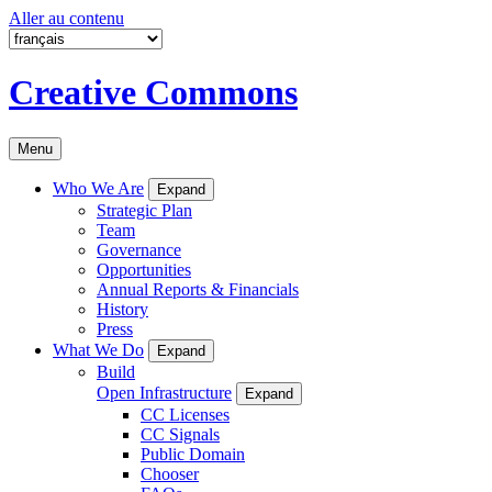
Aller au contenu
Creative Commons
Menu
Who We Are
Expand
Strategic Plan
Team
Governance
Opportunities
Annual Reports & Financials
History
Press
What We Do
Expand
Build
Open Infrastructure
Expand
CC Licenses
CC Signals
Public Domain
Chooser