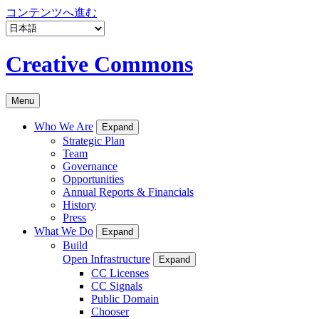
コンテンツへ進む
Creative Commons
Menu
Who We Are
Expand
Strategic Plan
Team
Governance
Opportunities
Annual Reports & Financials
History
Press
What We Do
Expand
Build
Open Infrastructure
Expand
CC Licenses
CC Signals
Public Domain
Chooser