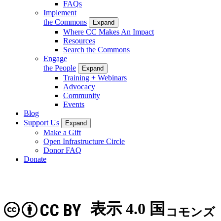
FAQs
Implement
the Commons
Expand
Where CC Makes An Impact
Resources
Search the Commons
Engage
the People
Expand
Training + Webinars
Advocacy
Community
Events
Blog
Support Us
Expand
Make a Gift
Open Infrastructure Circle
Donor FAQ
Donate
表示 4.0 国
CC BY
コモンズ