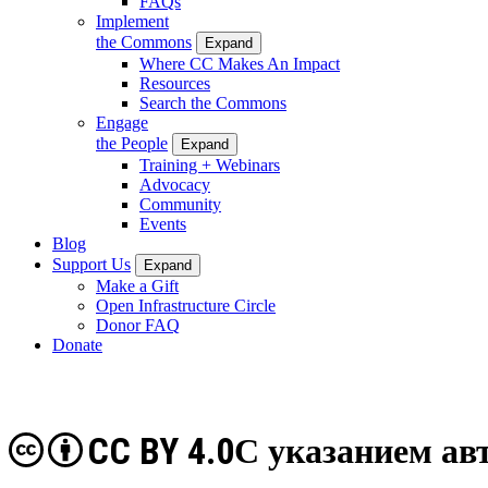
FAQs
Implement
the Commons
Expand
Where CC Makes An Impact
Resources
Search the Commons
Engage
the People
Expand
Training + Webinars
Advocacy
Community
Events
Blog
Support Us
Expand
Make a Gift
Open Infrastructure Circle
Donor FAQ
Donate
CC BY 4.0
С указанием ав