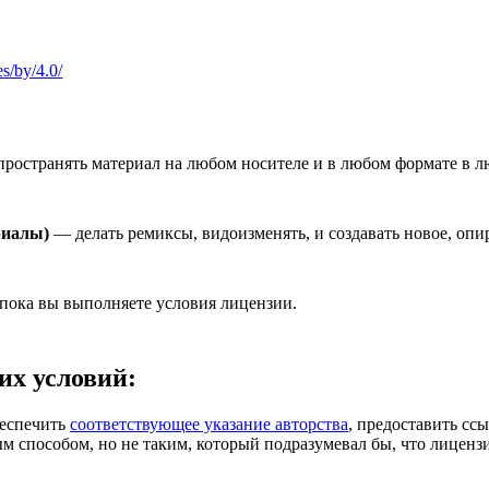
es/by/4.0/
ространять материал на любом носителе и в любом формате в л
риалы)
— делать ремиксы, видоизменять, и создавать новое, опи
 пока вы выполняете условия лицензии.
их условий:
еспечить
соответствующее указание авторства
, предоставить сс
м способом, но не таким, который подразумевал бы, что лиценз