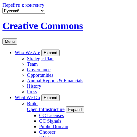
Перейти к контенту
Creative Commons
Menu
Who We Are
Expand
Strategic Plan
Team
Governance
Opportunities
Annual Reports & Financials
History
Press
What We Do
Expand
Build
Open Infrastructure
Expand
CC Licenses
CC Signals
Public Domain
Chooser