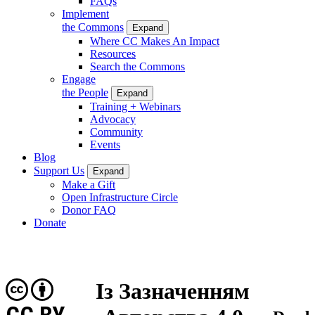
FAQs
Implement
the Commons
Expand
Where CC Makes An Impact
Resources
Search the Commons
Engage
the People
Expand
Training + Webinars
Advocacy
Community
Events
Blog
Support Us
Expand
Make a Gift
Open Infrastructure Circle
Donor FAQ
Donate
Із Зазначенням