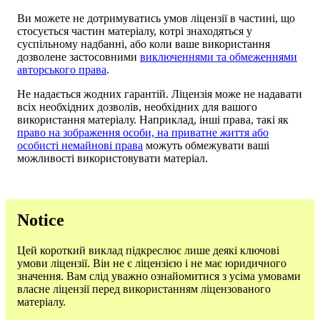
Ви можете не дотримуватись умов ліцензії в частині, що
стосується частин матеріалу, котрі знаходяться у
суспільному надбанні, або коли ваше використання
дозволене застосовними
виключеннями та обмеженнями
авторського права
.
Не надається жодних гарантій. Ліцензія може не надавати
всіх необхідних дозволів, необхідних для вашого
використання матеріалу. Наприклад, інші права, такі як
право на зображення особи, на приватне життя або
особисті немайнові права
можуть обмежувати ваші
можливості використовувати матеріал.
Notice
Цей короткий виклад підкреслює лише деякі ключові
умови ліцензії. Він не є ліцензією і не має юридичного
значення. Вам слід уважно ознайомитися з усіма умовами
власне ліцензії перед використанням ліцензованого
матеріалу.