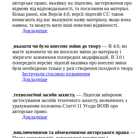
авторське право, вказівку на ліцензію, застереження про
відмову від відповідальності, та посилання на матеріал.
Більш ранні, ніж Версія 4.0, версії ліцензій CC також
вимагають від вас вказувати назву матеріалу, якщо вона
наявна, та можуть мати інші невеликі відмінності.
Докладніше
вказати чи було внесено зміни до твору
— В 4.0, ви
маєте зазначити чи ви вносили зміни до матеріалу і
зберігати зазначення попередніх модифікацій. В 3.0 і
попередніх версіях ліцензії вказівка про внесені зміни
була необхідною тільки у разі створення похідного твору.
Інструкція стосовно позначення
Докладніше
технологічні засоби захисту,
— Ліцензія забороняє
застосування засобів технічного захисту, визначених з
урахуванням положень Статті 11 Угоди ВОІВ про
авторське право.
Докладніше
виключеннями та обмеженнями авторського права
—
Права користувачів, встановлені винятками і