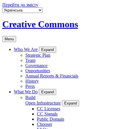
Перейти до змісту
Creative Commons
Menu
Who We Are
Expand
Strategic Plan
Team
Governance
Opportunities
Annual Reports & Financials
History
Press
What We Do
Expand
Build
Open Infrastructure
Expand
CC Licenses
CC Signals
Public Domain
Chooser