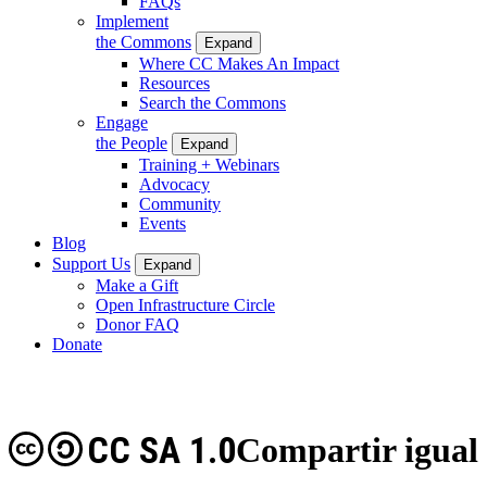
FAQs
Implement
the Commons
Expand
Where CC Makes An Impact
Resources
Search the Commons
Engage
the People
Expand
Training + Webinars
Advocacy
Community
Events
Blog
Support Us
Expand
Make a Gift
Open Infrastructure Circle
Donor FAQ
Donate
CC SA 1.0
Compartir igual 