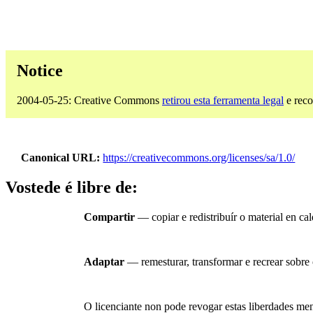
Notice
2004-05-25: Creative Commons
retirou esta ferramenta legal
e reco
Canonical URL
https://creativecommons.org/licenses/sa/1.0/
Vostede é libre de:
Compartir
— copiar e redistribuír o material en c
Adaptar
— remesturar, transformar e recrear sobre 
O licenciante non pode revogar estas liberdades men