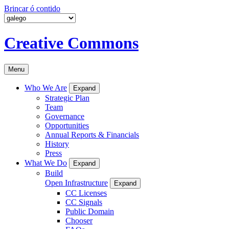
Brincar ó contido
Creative Commons
Menu
Who We Are
Expand
Strategic Plan
Team
Governance
Opportunities
Annual Reports & Financials
History
Press
What We Do
Expand
Build
Open Infrastructure
Expand
CC Licenses
CC Signals
Public Domain
Chooser