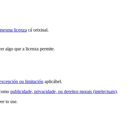
mesma licenza
cá orixinal.
er algo que a licenza permite.
excepción ou limitación
aplicábel.
s como
publicidade, privacidade, ou dereitos morais (intelectuais)
.
ee to use.