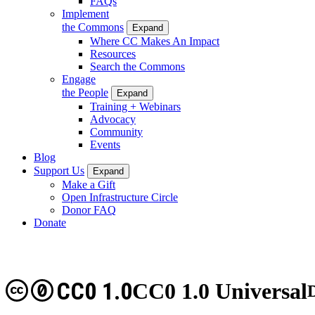
FAQs
Implement
the Commons
Expand
Where CC Makes An Impact
Resources
Search the Commons
Engage
the People
Expand
Training + Webinars
Advocacy
Community
Events
Blog
Support Us
Expand
Make a Gift
Open Infrastructure Circle
Donor FAQ
Donate
CC0 1.0
CC0 1.0 Universal