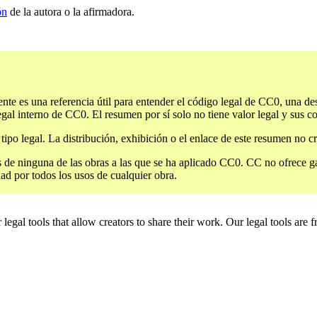
ón
de la autora o la afirmadora.
 es una referencia útil para entender el código legal de CC0, una des
egal interno de CC0. El resumen por sí solo no tiene valor legal y sus
po legal. La distribución, exhibición o el enlace de este resumen no c
 de ninguna de las obras a las que se ha aplicado CC0. CC no ofrece ga
dad por todos los usos de cualquier obra.
gal tools that allow creators to share their work. Our legal tools are fr