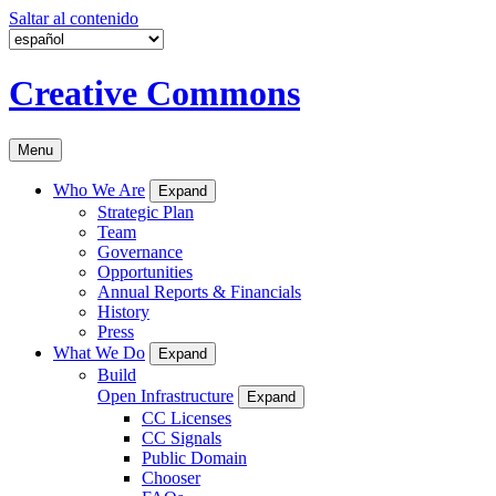
Saltar al contenido
Creative Commons
Menu
Who We Are
Expand
Strategic Plan
Team
Governance
Opportunities
Annual Reports & Financials
History
Press
What We Do
Expand
Build
Open Infrastructure
Expand
CC Licenses
CC Signals
Public Domain
Chooser