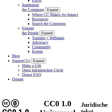
FAQs
Implement
the Commons
Expand
Where CC Makes An Impact
Resources
Search the Commons
Engage
the People
Expand
Training + Webinars
Advocacy
Community
Events
Blog
Support Us
Expand
Make a Gift
Open Infrastructure Circle
Donor FAQ
Donate
CC0 1.0
Juridische
tekst