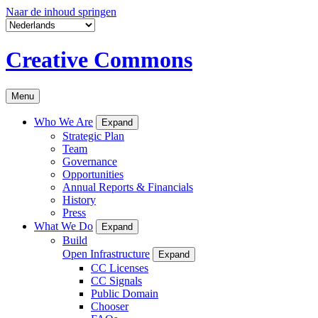
Naar de inhoud springen
Creative Commons
Menu
Who We Are
Expand
Strategic Plan
Team
Governance
Opportunities
Annual Reports & Financials
History
Press
What We Do
Expand
Build
Open Infrastructure
Expand
CC Licenses
CC Signals
Public Domain
Chooser