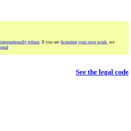
internationally robust
. If you are
licensing your own work
, we
ional
See the legal code