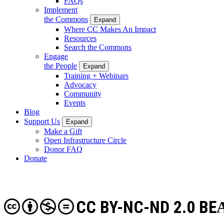
FAQs
Implement
the Commons
Expand
Where CC Makes An Impact
Resources
Search the Commons
Engage
the People
Expand
Training + Webinars
Advocacy
Community
Events
Blog
Support Us
Expand
Make a Gift
Open Infrastructure Circle
Donor FAQ
Donate
CC BY-NC-ND 2.0 BE
A