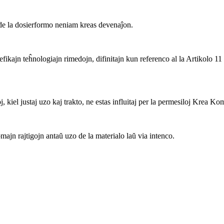
 la dosierformo neniam kreas devenaĵon.
fikajn teĥnologiajn rimedojn, difinitajn kun referenco al la Artikolo 11
, kiel justaj uzo kaj trakto, ne estas influitaj per la permesiloj Krea K
ajn rajtigojn antaŭ uzo de la materialo laŭ via intenco.