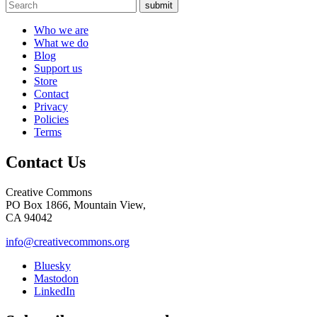
submit
Who we are
What we do
Blog
Support us
Store
Contact
Privacy
Policies
Terms
Contact Us
Creative Commons
PO Box 1866, Mountain View,
CA 94042
info@creativecommons.org
Bluesky
Mastodon
LinkedIn