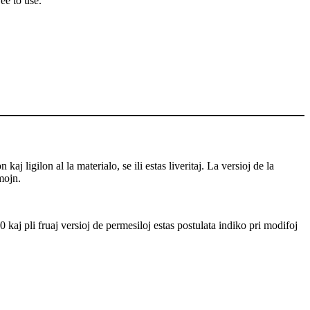
ee to use.
j ligilon al la materialo, se ili estas liveritaj. La versioj de la
mojn.
 kaj pli fruaj versioj de permesiloj estas postulata indiko pri modifoj