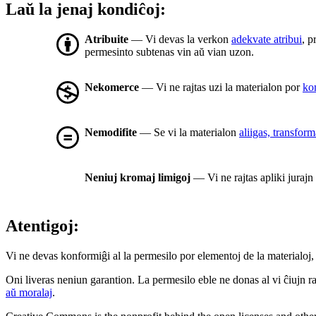
Laŭ la jenaj kondiĉoj:
Atribuite
— Vi devas la verkon
adekvate atribui
, p
permesinto subtenas vin aŭ vian uzon.
Nekomerce
— Vi ne rajtas uzi la materialon por
ko
Nemodifite
— Se vi la materialon
aliigas, transfor
Neniuj kromaj limigoj
— Vi ne rajtas apliki jurajn
Atentigoj:
Vi ne devas konformiĝi al la permesilo por elementoj de la materialoj, 
Oni liveras neniun garantion. La permesilo eble ne donas al vi ĉiujn raj
aŭ moralaj
.