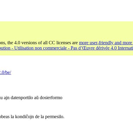
ons, the 4.0 versions of all CC licenses are
more user-friendly and more 
bution - Utilisation non commerciale - Pas d’Œuvre dérivée 4.0 Internat
.0/be/
iu ajn datenportilo aŭ dosierformo
 obeas la kondiĉojn de la permesilo.