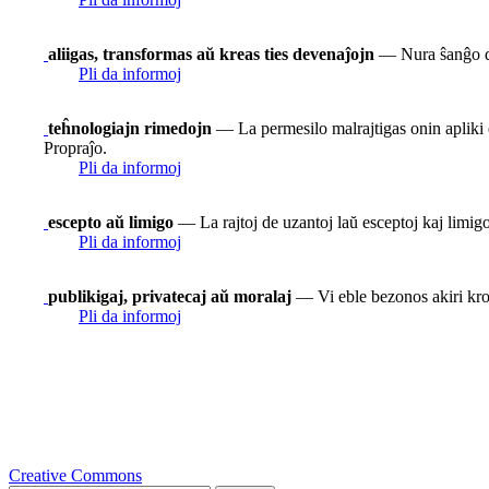
aliigas, transformas aŭ kreas ties devenaĵojn
— Nura ŝanĝo de
Pli da informoj
teĥnologiajn rimedojn
— La permesilo malrajtigas onin apliki e
Propraĵo.
Pli da informoj
escepto aŭ limigo
— La rajtoj de uzantoj laŭ esceptoj kaj limigoj
Pli da informoj
publikigaj, privatecaj aŭ moralaj
— Vi eble bezonos akiri krom
Pli da informoj
Creative Commons