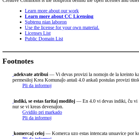
Creative Commons is the nonprofit behind the open licenses and other le
Learn more about our work
Learn more about CC Licensing
Subtenu nian laboron
Use the license for your own material.
Licenses List
Public Domain List
Footnotes
adekvate atribui
— Vi devas provizi la nomojn de la kreinto kaj at
permesiloj Krea Komunaĵo antaŭ 4.0 ankaŭ postulas provizi titolon
Pli da informoj
indiki, se estas faritaj modifoj
— En 4.0 vi devas indiki, ĉu vi m
nur se vi kreas devenaĵon.
Gvidilo pri markado
Pli da informoj
komercaj celoj
— Komerca uzo estas intencata unuavice por 
Pli da informoj