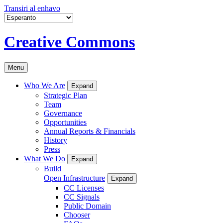
Transiri al enhavo
Creative Commons
Menu
Who We Are
Expand
Strategic Plan
Team
Governance
Opportunities
Annual Reports & Financials
History
Press
What We Do
Expand
Build
Open Infrastructure
Expand
CC Licenses
CC Signals
Public Domain
Chooser