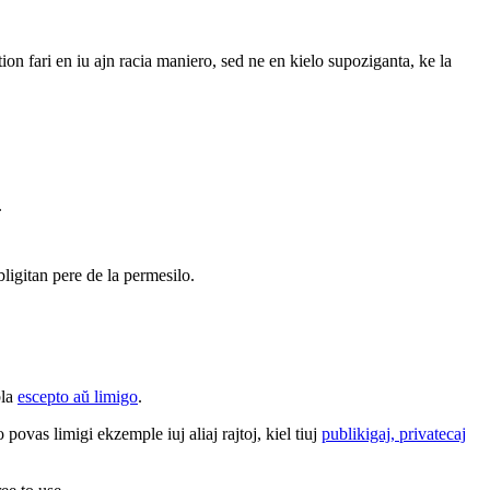
 tion fari en iu ajn racia maniero, sed ne en kielo supoziganta, ke la
.
bligitan pere de la permesilo.
bla
escepto aŭ limigo
.
povas limigi ekzemple iuj aliaj rajtoj, kiel tiuj
publikigaj, privatecaj