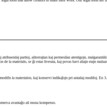
gal tools that allow creators to share their work. Our legal tools are fr
ribuendaj partioj, aŭtorrajtan kaj permesilan atentigojn, malgarantiilon ka
 de la materialo, se ĝi estas liverata, kaj povas havi aliajn etajn malsa
odifis la materialon, kaj konservi indikaĵojn pri antaŭaj modifoj. En 3.0
komerca avantaĝo aŭ mona kompenso.