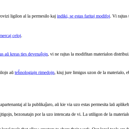
rovizi ligilon al la permesilo kaj
indiki, se estas faritaj modifoj
. Vi rajtas
mercaj celoj
.
mas aŭ kreas ties devenaĵojn
, vi ne rajtas la modifitan materialon distribui
 ilojn aŭ
teĥnologiajn rimedojn
, kiuj jure limigus uzon de la materialo, e
apartenantaj al la publikaĵaro, aŭ kie via uzo estas permesita laŭ aplike
tigojn, bezonatajn por la uzo intencata de vi. La utiligon de la materialo 