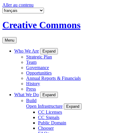
Aller au contenu
Creative Commons
Menu
Who We Are
Expand
Strategic Plan
Team
Governance
Opportunities
Annual Reports & Financials
History
Press
What We Do
Expand
Build
Open Infrastructure
Expand
CC Licenses
CC Signals
Public Domain
Chooser