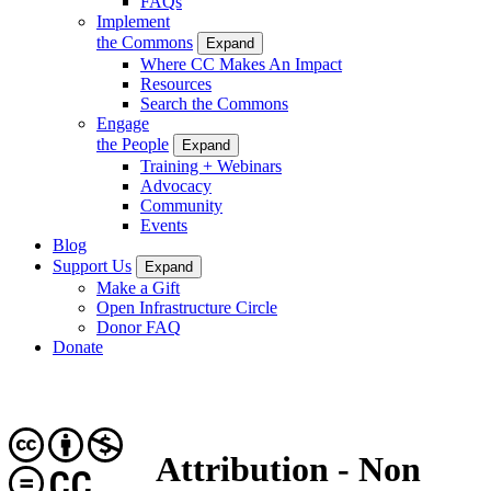
FAQs
Implement
the Commons
Expand
Where CC Makes An Impact
Resources
Search the Commons
Engage
the People
Expand
Training + Webinars
Advocacy
Community
Events
Blog
Support Us
Expand
Make a Gift
Open Infrastructure Circle
Donor FAQ
Donate
Attribution - Non
CC