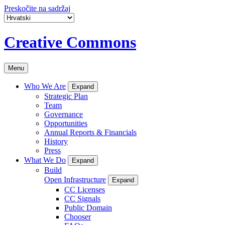
Preskočite na sadržaj
Creative Commons
Menu
Who We Are
Expand
Strategic Plan
Team
Governance
Opportunities
Annual Reports & Financials
History
Press
What We Do
Expand
Build
Open Infrastructure
Expand
CC Licenses
CC Signals
Public Domain
Chooser