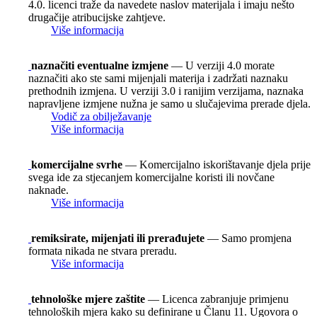
4.0. licenci traže da navedete naslov materijala i imaju nešto
drugačije atribucijske zahtjeve.
Više informacija
naznačiti eventualne izmjene
— U verziji 4.0 morate
naznačiti ako ste sami mijenjali materija i zadržati naznaku
prethodnih izmjena. U verziji 3.0 i ranijim verzijama, naznaka
napravljene izmjene nužna je samo u slučajevima prerade djela.
Vodič za obilježavanje
Više informacija
komercijalne svrhe
— Komercijalno iskorištavanje djela prije
svega ide za stjecanjem komercijalne koristi ili novčane
naknade.
Više informacija
remiksirate, mijenjati ili prerađujete
— Samo promjena
formata nikada ne stvara preradu.
Više informacija
tehnološke mjere zaštite
— Licenca zabranjuje primjenu
tehnoloških mjera kako su definirane u Članu 11. Ugovora o