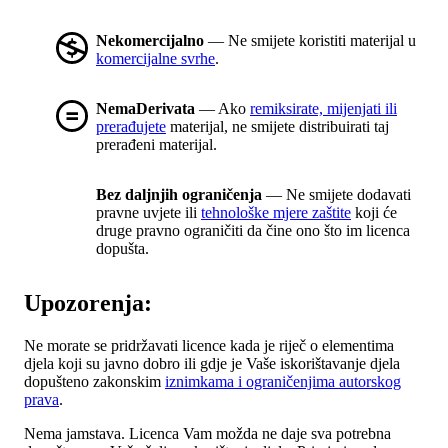
Nekomercijalno
— Ne smijete koristiti materijal u
komercijalne svrhe
.
NemaDerivata
— Ako
remiksirate, mijenjati ili
prerađujete
materijal, ne smijete distribuirati taj
prerađeni materijal.
Bez daljnjih ograničenja
— Ne smijete dodavati
pravne uvjete ili
tehnološke mjere zaštite
koji će
druge pravno ograničiti da čine ono što im licenca
dopušta.
Upozorenja:
Ne morate se pridržavati licence kada je riječ o elementima
djela koji su javno dobro ili gdje je Vaše iskorištavanje djela
dopušteno zakonskim
iznimkama i ograničenjima autorskog
prava
.
Nema jamstava. Licenca Vam možda ne daje sva potrebna