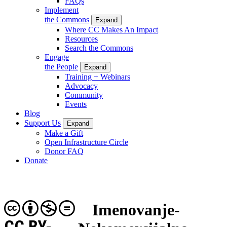
FAQs
Implement
the Commons
Expand
Where CC Makes An Impact
Resources
Search the Commons
Engage
the People
Expand
Training + Webinars
Advocacy
Community
Events
Blog
Support Us
Expand
Make a Gift
Open Infrastructure Circle
Donor FAQ
Donate
Imenovanje-
CC BY-