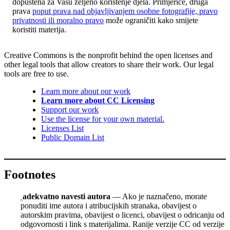
dopuštena za Vašu željeno korištenje djela. Primjerice, druga
prava
poput prava nad objavljivanjem osobne fotografije, pravo
privatnosti ili moralno pravo
može ograničiti kako smijete
koristiti materija.
Creative Commons is the nonprofit behind the open licenses and
other legal tools that allow creators to share their work. Our legal
tools are free to use.
Learn more about our work
Learn more about CC Licensing
Support our work
Use the license for your own material.
Licenses List
Public Domain List
Footnotes
adekvatno navesti autora
— Ako je naznačeno, morate
ponuditi ime autora i atribucijskih stranaka, obavijest o
autorskim pravima, obavijest o licenci, obavijest o odricanju od
odgovornosti i link s materijalima. Ranije verzije CC od verzije