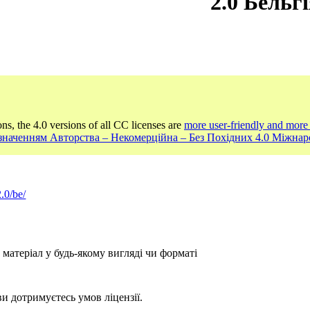
2.0 Бельг
ons, the 4.0 versions of all CC licenses are
more user-friendly and more 
Зазначенням Авторства – Некомерційна – Без Похідних 4.0 Міжна
.0/be/
атеріал у будь-якому вигляді чи форматі
и дотримуєтесь умов ліцензії.