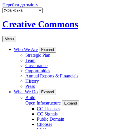
Перейти до змісту
Creative Commons
Menu
Who We Are
Expand
Strategic Plan
Team
Governance
Opportunities
Annual Reports & Financials
History
Press
What We Do
Expand
Build
Open Infrastructure
Expand
CC Licenses
CC Signals
Public Domain
Chooser