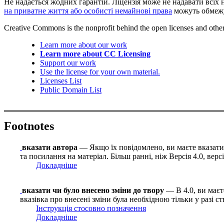
Не надається жодних гарантій. Ліцензія може не надавати всіх 
на приватне життя або особисті немайнові права
можуть обмежу
Creative Commons is the nonprofit behind the open licenses and other le
Learn more about our work
Learn more about CC Licensing
Support our work
Use the license for your own material.
Licenses List
Public Domain List
Footnotes
вказати автора
— Якщо їх повідомлено, ви маєте вказати і
та посилання на матеріал. Більш ранні, ніж Версія 4.0, вер
Докладніше
вказати чи було внесено зміни до твору
— В 4.0, ви маєте
вказівка про внесені зміни була необхідною тільки у разі с
Інструкція стосовно позначення
Докладніше