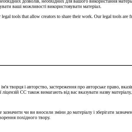
необхідних дозволів, необхідних для вашого використання матеріа
вати ваші можливості використовувати матеріал.
gal tools that allow creators to share their work. Our legal tools are fr
м'я творця і авторство, застереження про авторське право, вказів
сії ліцензій CC також вимагають від вас вказувати назву матеріалу
 зазначити чи ви вносили зміни до матеріалу і зберігати зазначен
творення похідного твору.