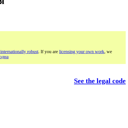
ія
internationally robust
. If you are
licensing your own work
, we
родна
See the legal code