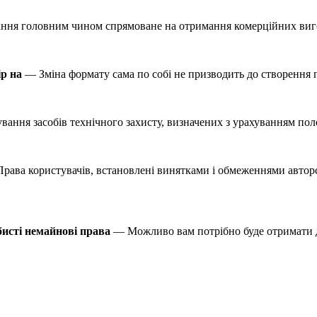
ння головним чином спрямоване на отримання комерційних виго
ір на
— Зміна формату сама по собі не призводить до створення п
вання засобів технічного захисту, визначених з урахуванням по
ава користувачів, встановлені винятками і обмеженнями авторськ
бисті немайнові права
— Можливо вам потрібно буде отримати д