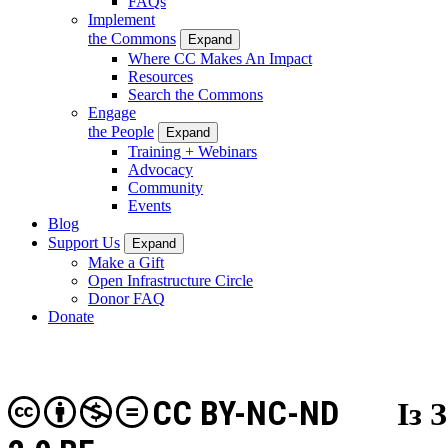
FAQs
Implement
the Commons
Expand
Where CC Makes An Impact
Resources
Search the Commons
Engage
the People
Expand
Training + Webinars
Advocacy
Community
Events
Blog
Support Us
Expand
Make a Gift
Open Infrastructure Circle
Donor FAQ
Donate
CC BY-NC-ND
Із 