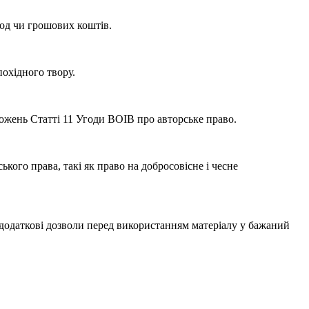
д чи грошових коштів.
охідного твору.
ложень Статті 11 Угоди ВОІВ про авторське право.
ого права, такі як право на добросовісне і чесне
одаткові дозволи перед використанням матеріалу у бажаний