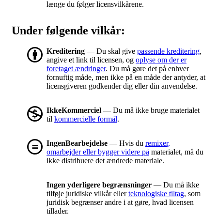
længe du følger licensvilkårene.
Under følgende vilkår:
Kreditering
— Du skal give
passende kreditering
,
angive et link til licensen, og
oplyse om der er
foretaget ændringer
. Du må gøre det på enhver
fornuftig måde, men ikke på en måde der antyder, at
licensgiveren godkender dig eller din anvendelse.
IkkeKommerciel
— Du må ikke bruge materialet
til
kommercielle formål
.
IngenBearbejdelse
— Hvis du
remixer,
omarbejder eller bygger videre på
materialet, må du
ikke distribuere det ændrede materiale.
Ingen yderligere begrænsninger
— Du må ikke
tilføje juridiske vilkår eller
teknologiske tiltag
, som
juridisk begrænser andre i at gøre, hvad licensen
tillader.