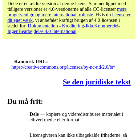
Dette er en ældre version af denne licens. Sammenlignet med
tidligere versioner er 4.0-versionerne af alle CC-licenser
mere
brugervenlige og mere internationalt robuste
. Hvis du
licenserer
dit eget værk
, vi anbefaler kraftigt brugen af ​​4.0-licensen i
stedet for:
Dokumentation - Kreditering-IkkeKommerciel-
IngenBearbejdelse 4.0 International
Kanonisk URL
https://creativecommons.org/licenses/by-nc-nd/2.0/br/
Se den juridiske tekst
Du må frit:
Dele
— kopiere og videredistribuere materialet i
ethvert medie eller format
Licensgiveren kan ikke tilbagekalde frihederne, så