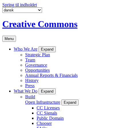
Spring til indholdet
Creative Commons
Menu
Who We Are
Expand
Strategic Plan
Team
Governance
Opportunities
Annual Reports & Financials
History
Press
What We Do
Expand
Build
Open Infrastructure
Expand
CC Licenses
CC Signals
Public Domain
Chooser