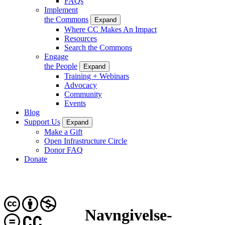
FAQs
Implement
the Commons
Expand
Where CC Makes An Impact
Resources
Search the Commons
Engage
the People
Expand
Training + Webinars
Advocacy
Community
Events
Blog
Support Us
Expand
Make a Gift
Open Infrastructure Circle
Donor FAQ
Donate
Navngivelse-
CC