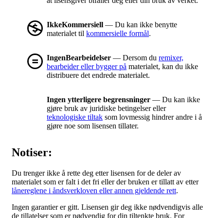
at lisensgiver bifaller deg eller din bruk av verket.
IkkeKommersiell
— Du kan ikke benytte
materialet til
kommersielle formål
.
IngenBearbeidelser
— Dersom du
remixer,
bearbeider eller bygger på
materialet, kan du ikke
distribuere det endrede materialet.
Ingen ytterligere begrensninger
— Du kan ikke
gjøre bruk av juridiske betingelser eller
teknologiske tiltak
som lovmessig hindrer andre i å
gjøre noe som lisensen tillater.
Notiser:
Du trenger ikke å rette deg etter lisensen for de deler av
materialet som er falt i det fri eller der bruken er tillatt av etter
lånereglene i åndsverkloven eller annen gjeldende rett
.
Ingen garantier er gitt. Lisensen gir deg ikke nødvendigvis alle
de tillatelser som er nødvendig for din tiltenkte bruk. For