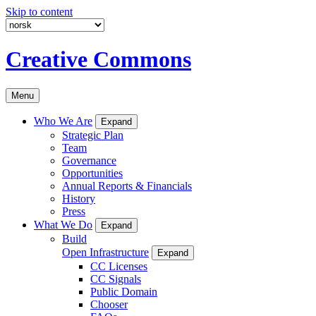
Skip to content
Creative Commons
Menu
Who We Are
Expand
Strategic Plan
Team
Governance
Opportunities
Annual Reports & Financials
History
Press
What We Do
Expand
Build
Open Infrastructure
Expand
CC Licenses
CC Signals
Public Domain
Chooser