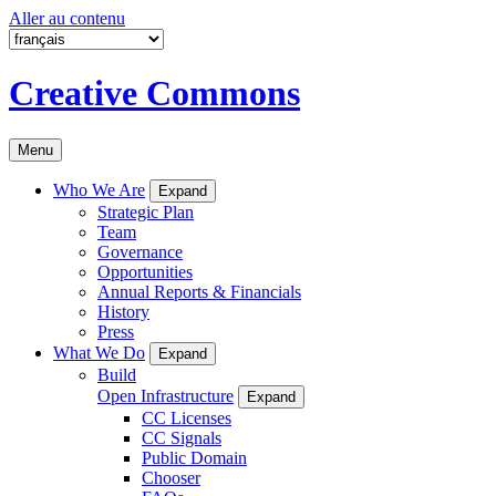
Aller au contenu
Creative Commons
Menu
Who We Are
Expand
Strategic Plan
Team
Governance
Opportunities
Annual Reports & Financials
History
Press
What We Do
Expand
Build
Open Infrastructure
Expand
CC Licenses
CC Signals
Public Domain
Chooser