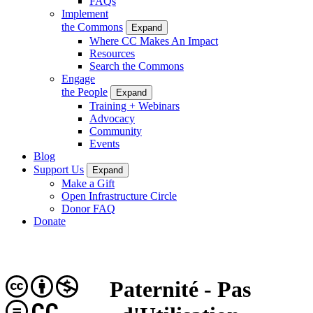
FAQs
Implement
the Commons
Expand
Where CC Makes An Impact
Resources
Search the Commons
Engage
the People
Expand
Training + Webinars
Advocacy
Community
Events
Blog
Support Us
Expand
Make a Gift
Open Infrastructure Circle
Donor FAQ
Donate
Paternité - Pas
CC