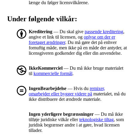
længe du følger licensvilkårene.
Under følgende vilkår:
Kreditering
— Du skal give
passende kreditering
,
angive et link til licensen, og
oplyse om der er
foretaget ændringer
. Du må gøre det på enhver
fornuftig måde, men ikke på en måde der antyder, at
licensgiveren godkender dig eller din anvendelse.
IkkeKommerciel
— Du må ikke bruge materialet
til
kommercielle formål
.
IngenBearbejdelse
— Hvis du
remixer,
omarbejder eller bygger videre på
materialet, må du
ikke distribuere det ændrede materiale.
Ingen yderligere begrænsninger
— Du må ikke
tilføje juridiske vilkår eller
teknologiske tiltag
, som
juridisk begrænser andre i at gøre, hvad licensen
tillader.