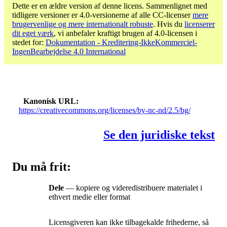
Dette er en ældre version af denne licens. Sammenlignet med
tidligere versioner er 4.0-versionerne af alle CC-licenser
mere
brugervenlige og mere internationalt robuste
. Hvis du
licenserer
dit eget værk
, vi anbefaler kraftigt brugen af ​​4.0-licensen i
stedet for:
Dokumentation - Kreditering-IkkeKommerciel-
IngenBearbejdelse 4.0 International
Kanonisk URL
https://creativecommons.org/licenses/by-nc-nd/2.5/bg/
Se den juridiske tekst
Du må frit:
Dele
— kopiere og videredistribuere materialet i
ethvert medie eller format
Licensgiveren kan ikke tilbagekalde frihederne, så