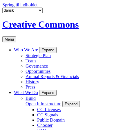
Spring til indholdet
Creative Commons
Menu
Who We Are
Expand
Strategic Plan
Team
Governance
Opportunities
Annual Reports & Financials
History
Press
What We Do
Expand
Build
Open Infrastructure
Expand
CC Licenses
CC Signals
Public Domain
Chooser