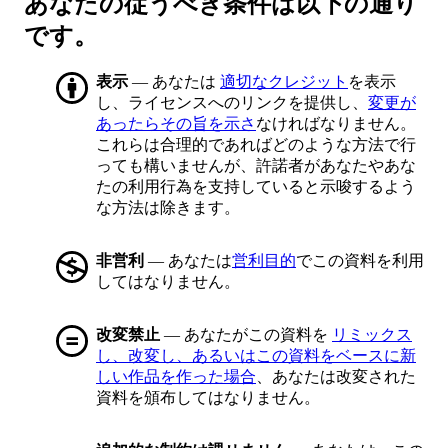
あなたの従うべき条件は以下の通り
です。
表示
— あなたは
適切なクレジット
を表示
し、ライセンスへのリンクを提供し、
変更が
あったらその旨を示さ
なければなりません。
これらは合理的であればどのような方法で行
っても構いませんが、許諾者があなたやあな
たの利用行為を支持していると示唆するよう
な方法は除きます。
非営利
— あなたは
営利目的
でこの資料を利用
してはなりません。
改変禁止
— あなたがこの資料を
リミックス
し、改変し、あるいはこの資料をベースに新
しい作品を作った場合
、あなたは改変された
資料を頒布してはなりません。