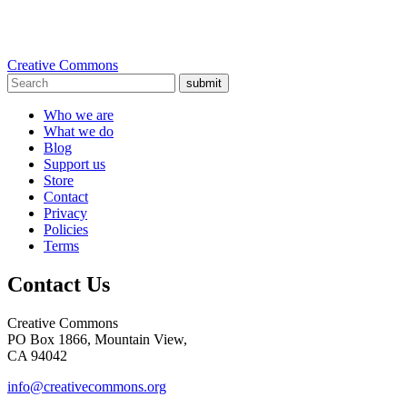
Creative Commons
submit
Who we are
What we do
Blog
Support us
Store
Contact
Privacy
Policies
Terms
Contact Us
Creative Commons
PO Box 1866, Mountain View,
CA 94042
info@creativecommons.org