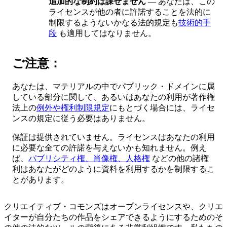
追加的な制約は課せません
— あなたは、この
ライセンスが他の者に許諾することを法的に
制限するようないかなる法的規定も
技術的手
段
も適用してはなりません。
ご注意：
あなたは、マテリアルの中でパブリック・ドメインに属
している部分に関して、あるいはあなたの利用が著作権
法上の
例外や権利制限規定
にもとづく場合には、ライセ
ンスの規定に従う必要はありません。
保証は提供されていません。ライセンスはあなたの利用
に必要な全ての許諾を与えないかも知れません。例え
ば、
パブリシティ権、肖像権、人格権
などの他の諸権
利はあなたがどのように資料を利用するかを制限するこ
とがあります。
クリエイティブ・コモンズはオープンライセンスや、クリエ
イターが自分たちの作品をシェアできるようにするためのそ