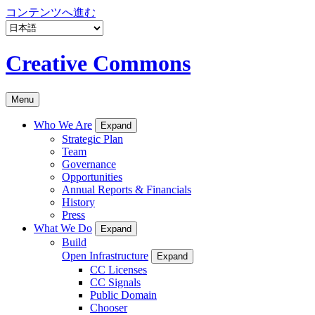
コンテンツへ進む
Creative Commons
Menu
Who We Are
Expand
Strategic Plan
Team
Governance
Opportunities
Annual Reports & Financials
History
Press
What We Do
Expand
Build
Open Infrastructure
Expand
CC Licenses
CC Signals
Public Domain
Chooser