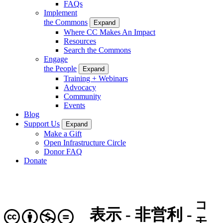
FAQs
Implement
the Commons
Expand
Where CC Makes An Impact
Resources
Search the Commons
Engage
the People
Expand
Training + Webinars
Advocacy
Community
Events
Blog
Support Us
Expand
Make a Gift
Open Infrastructure Circle
Donor FAQ
Donate
コ
表示 - 非営利 -
モ