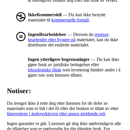
at lisensgiver bifaller deg eller din bruk av verket.
IkkeKommersiell
— Du kan ikke benytte
materialet til
kommersielle formål
.
IngenBearbeidelser
— Dersom du
remixer,
bearbeider eller bygger på
materialet, kan du ikke
distribuere det endrede materialet.
Ingen ytterligere begrensninger
— Du kan ikke
gjøre bruk av juridiske betingelser eller
teknologiske tiltak
som lovmessig hindrer andre i å
gjøre noe som lisensen tillater.
Notiser:
Du trenger ikke å rette deg etter lisensen for de deler av
materialet som er falt i det fri eller der bruken er tillatt av etter
lånereglene i åndsverkloven eller annen gjeldende rett
.
Ingen garantier er gitt. Lisensen gir deg ikke nødvendigvis alle
de tillatelser som er nødvendig for din tiltenkte bruk. For