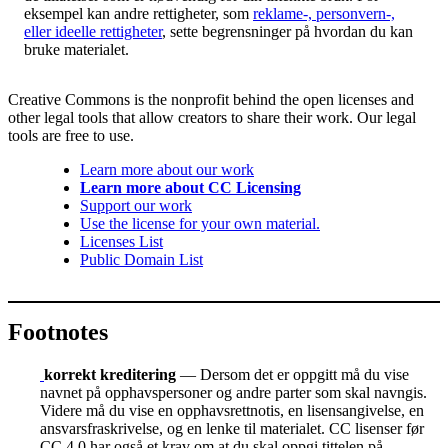
eksempel kan andre rettigheter, som
reklame-, personvern-,
eller ideelle rettigheter
, sette begrensninger på hvordan du kan
bruke materialet.
Creative Commons is the nonprofit behind the open licenses and
other legal tools that allow creators to share their work. Our legal
tools are free to use.
Learn more about our work
Learn more about CC Licensing
Support our work
Use the license for your own material.
Licenses List
Public Domain List
Footnotes
korrekt kreditering
— Dersom det er oppgitt må du vise
navnet på opphavspersoner og andre parter som skal navngis.
Videre må du vise en opphavsrettnotis, en lisensangivelse, en
ansvarsfraskrivelse, og en lenke til materialet. CC lisenser før
CC 4.0 har også et krav om at du skal oppgi tittelen på