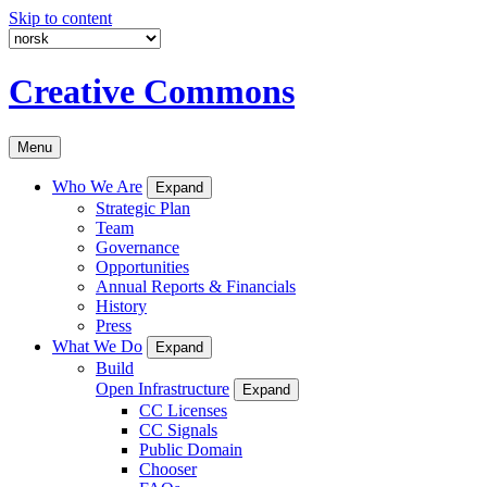
Skip to content
Creative Commons
Menu
Who We Are
Expand
Strategic Plan
Team
Governance
Opportunities
Annual Reports & Financials
History
Press
What We Do
Expand
Build
Open Infrastructure
Expand
CC Licenses
CC Signals
Public Domain
Chooser