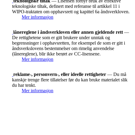
teknologiske tiltak
— Lisensen forbyr bruk av effektive
teknologiske tiltak, definert med referanse til artikkel 11 i
WIPO-traktaten om opphavsrett og kapittel 6a åndsverkloven.
Mer informasjon
lånereglene i åndsverkloven eller annen gjeldende rett
—
De rettighetene som er gitt brukere under unntak og
begrensninger i opphavsretten, for eksempel de som er gitt i
åndsverkslovens bestemmelser om rimelig anvendelse
(lånereglene), blir ikke berørt av CC-lisensene.
Mer informasjon
reklame-, personvern-, eller ideelle rettigheter
— Du må
kanskje trenge flere tillatelser før du kan bruke materialet slik
du har tenkt.
Mer informasjon