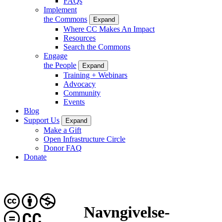
FAQs
Implement
the Commons
Expand
Where CC Makes An Impact
Resources
Search the Commons
Engage
the People
Expand
Training + Webinars
Advocacy
Community
Events
Blog
Support Us
Expand
Make a Gift
Open Infrastructure Circle
Donor FAQ
Donate
Navngivelse-
CC