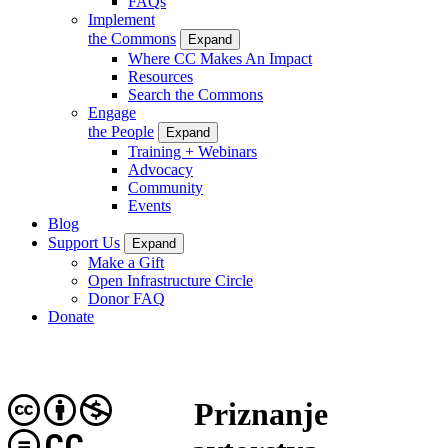
FAQs
Implement
the Commons
Expand
Where CC Makes An Impact
Resources
Search the Commons
Engage
the People
Expand
Training + Webinars
Advocacy
Community
Events
Blog
Support Us
Expand
Make a Gift
Open Infrastructure Circle
Donor FAQ
Donate
Priznanje
CC