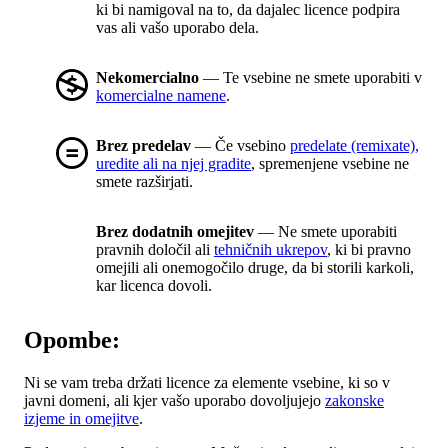
ki bi namigoval na to, da dajalec licence podpira
vas ali vašo uporabo dela.
Nekomercialno
— Te vsebine ne smete uporabiti v
komercialne namene
.
Brez predelav
— Če vsebino
predelate (remixate),
uredite ali na njej gradite
, spremenjene vsebine ne
smete razširjati.
Brez dodatnih omejitev
— Ne smete uporabiti
pravnih določil ali
tehničnih ukrepov
, ki bi pravno
omejili ali onemogočilo druge, da bi storili karkoli,
kar licenca dovoli.
Opombe:
Ni se vam treba držati licence za elemente vsebine, ki so v
javni domeni, ali kjer vašo uporabo dovoljujejo
zakonske
izjeme in omejitve
.