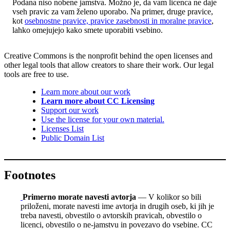
Podana niso nobene jamstva. Možno je, da vam licenca ne daje
vseh pravic za vam želeno uporabo. Na primer, druge pravice,
kot
osebnostne pravice, pravice zasebnosti in moralne pravice
,
lahko omejujejo kako smete uporabiti vsebino.
Creative Commons is the nonprofit behind the open licenses and
other legal tools that allow creators to share their work. Our legal
tools are free to use.
Learn more about our work
Learn more about CC Licensing
Support our work
Use the license for your own material.
Licenses List
Public Domain List
Footnotes
Primerno morate navesti avtorja
— V kolikor so bili
priloženi, morate navesti ime avtorja in drugih oseb, ki jih je
treba navesti, obvestilo o avtorskih pravicah, obvestilo o
licenci, obvestilo o ne-jamstvu in povezavo do vsebine. CC