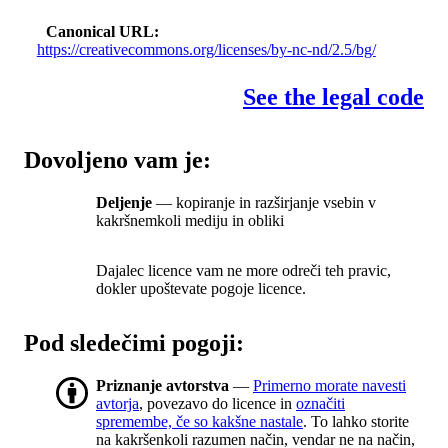
Canonical URL
https://creativecommons.org/licenses/by-nc-nd/2.5/bg/
See the legal code
Dovoljeno vam je:
Deljenje
— kopiranje in razširjanje vsebin v
kakršnemkoli mediju in obliki
Dajalec licence vam ne more odreči teh pravic,
dokler upoštevate pogoje licence.
Pod sledečimi pogoji:
Priznanje avtorstva
—
Primerno morate navesti
avtorja
, povezavo do licence in
označiti
spremembe, če so kakšne nastale
. To lahko storite
na kakršenkoli razumen način, vendar ne na način,