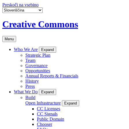
Preskoči na vsebino
Creative Commons
Menu
Who We Are
Expand
Strategic Plan
Team
Governance
Opportunities
Annual Reports & Financials
History
Press
What We Do
Expand
Build
Open Infrastructure
Expand
CC Licenses
CC Signals
Public Domain
Chooser