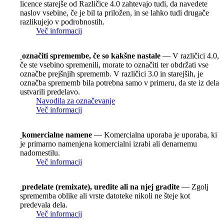
licence starejše od Različice 4.0 zahtevajo tudi, da navedete
naslov vsebine, če je bil ta priložen, in se lahko tudi drugače
razlikujejo v podrobnostih.
Več informacij
označiti spremembe, če so kakšne nastale
— V različici 4.0,
če ste vsebino spremenili, morate to označiti ter obdržati vse
označbe prejšnjih sprememb. V različici 3.0 in starejših, je
označba sprememb bila potrebna samo v primeru, da ste iz dela
ustvarili predelavo.
Navodila za označevanje
Več informacij
komercialne namene
— Komercialna uporaba je uporaba, ki
je primarno namenjena komercialni izrabi ali denarnemu
nadomestilu.
Več informacij
predelate (remixate), uredite ali na njej gradite
— Zgolj
sprememba oblike ali vrste datoteke nikoli ne šteje kot
predevala dela.
Več informacij