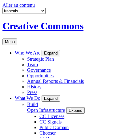
Aller au contenu
Creative Commons
Menu
Who We Are
Expand
Strategic Plan
Team
Governance
Opportunities
Annual Reports & Financials
History
Press
What We Do
Expand
Build
Open Infrastructure
Expand
CC Licenses
CC Signals
Public Domain
Chooser