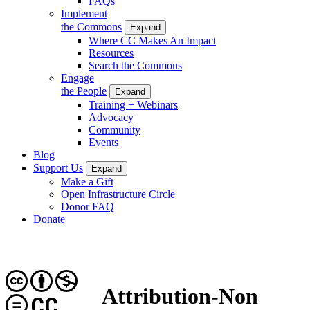
FAQs
Implement
the Commons
Expand
Where CC Makes An Impact
Resources
Search the Commons
Engage
the People
Expand
Training + Webinars
Advocacy
Community
Events
Blog
Support Us
Expand
Make a Gift
Open Infrastructure Circle
Donor FAQ
Donate
Attribution-Non
CC