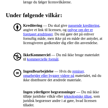
længe du følger licensvilkårene.
Under følgende vilkår:
Kreditering
— Du skal give
passende kreditering
,
angive et link til licensen, og
oplyse om der er
foretaget ændringer
. Du må gøre det på enhver
fornuftig måde, men ikke på en måde der antyder, at
licensgiveren godkender dig eller din anvendelse.
IkkeKommerciel
— Du må ikke bruge materialet
til
kommercielle formål
.
IngenBearbejdelse
— Hvis du
remixer,
omarbejder eller bygger videre på
materialet, må du
ikke distribuere det ændrede materiale.
Ingen yderligere begrænsninger
— Du må ikke
tilføje juridiske vilkår eller
teknologiske tiltag
, som
juridisk begrænser andre i at gøre, hvad licensen
tillader.