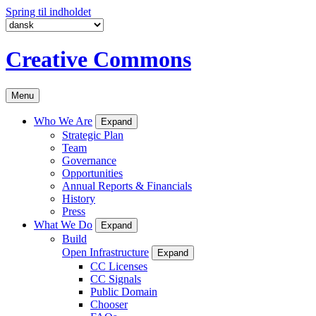
Spring til indholdet
Creative Commons
Menu
Who We Are
Expand
Strategic Plan
Team
Governance
Opportunities
Annual Reports & Financials
History
Press
What We Do
Expand
Build
Open Infrastructure
Expand
CC Licenses
CC Signals
Public Domain
Chooser