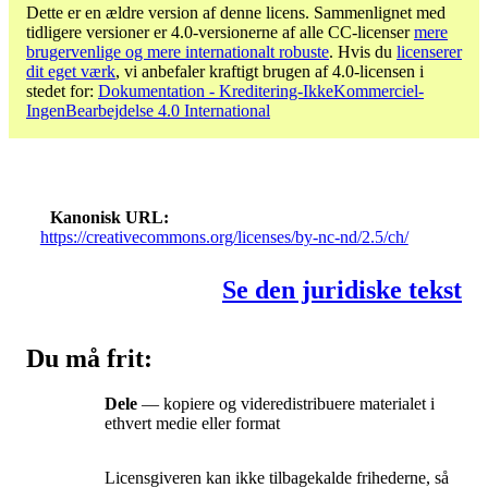
Dette er en ældre version af denne licens. Sammenlignet med
tidligere versioner er 4.0-versionerne af alle CC-licenser
mere
brugervenlige og mere internationalt robuste
. Hvis du
licenserer
dit eget værk
, vi anbefaler kraftigt brugen af ​​4.0-licensen i
stedet for:
Dokumentation - Kreditering-IkkeKommerciel-
IngenBearbejdelse 4.0 International
Kanonisk URL
https://creativecommons.org/licenses/by-nc-nd/2.5/ch/
Se den juridiske tekst
Du må frit:
Dele
— kopiere og videredistribuere materialet i
ethvert medie eller format
Licensgiveren kan ikke tilbagekalde frihederne, så