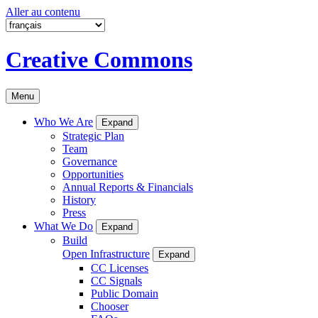
Aller au contenu
Creative Commons
Menu
Who We Are
Expand
Strategic Plan
Team
Governance
Opportunities
Annual Reports & Financials
History
Press
What We Do
Expand
Build
Open Infrastructure
Expand
CC Licenses
CC Signals
Public Domain
Chooser