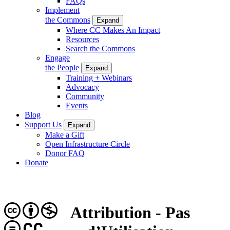
FAQs
Implement
the Commons
Expand
Where CC Makes An Impact
Resources
Search the Commons
Engage
the People
Expand
Training + Webinars
Advocacy
Community
Events
Blog
Support Us
Expand
Make a Gift
Open Infrastructure Circle
Donor FAQ
Donate
Attribution - Pas
CC