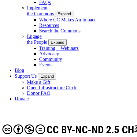
FAQs
Implement
the Commons
Expand
Where CC Makes An Impact
Resources
Search the Commons
Engage
the People
Expand
Training + Webinars
Advocacy
Community
Events
Blog
Support Us
Expand
Make a Gift
Open Infrastructure Circle
Donor FAQ
Donate
CC BY-NC-ND 2.5 CH