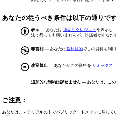
あなたの従うべき条件は以下の通りで
表示
— あなたは
適切なクレジット
を表示し
法で行っても構いませんが、許諾者があなた
非営利
— あなたは
営利目的
でこの資料を利用
改変禁止
— あなたがこの資料を
リミックス
追加的な制約は課せません
— あなたは、こ
ご注意：
あなたは、マテリアルの中でパブリック・ドメインに属して