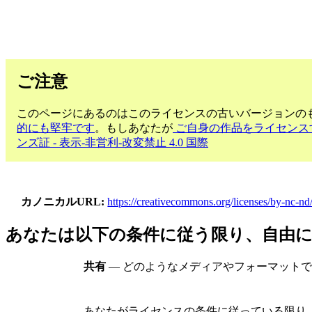
ご注意
このページにあるのはこのライセンスの古いバージョンのも
的にも堅牢です
。もしあなたが
ご自身の作品をライセンス
ンズ証 - 表示-非営利-改変禁止 4.0 国際
カノニカルURL
https://creativecommons.org/licenses/by-nc-nd/
あなたは以下の条件に従う限り、自由
共有
— どのようなメディアやフォーマット
あなたがライセンスの条件に従っている限り