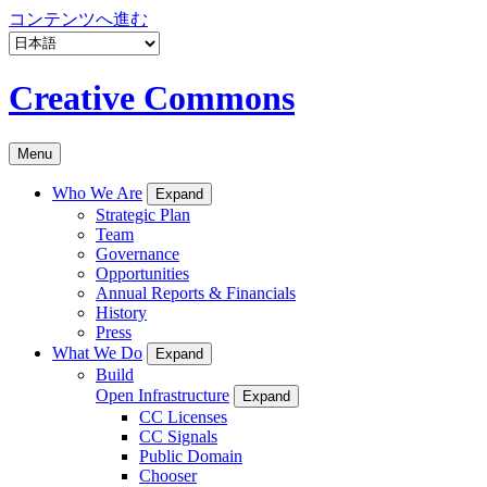
コンテンツへ進む
Creative Commons
Menu
Who We Are
Expand
Strategic Plan
Team
Governance
Opportunities
Annual Reports & Financials
History
Press
What We Do
Expand
Build
Open Infrastructure
Expand
CC Licenses
CC Signals
Public Domain
Chooser