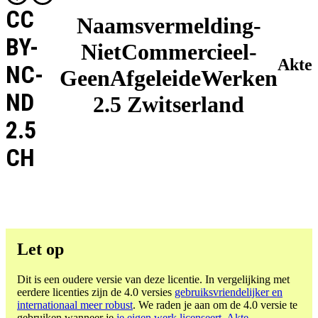
CC
Naamsvermelding-
BY-
NietCommercieel-
Akte
NC-
GeenAfgeleideWerken
ND
2.5 Zwitserland
2.5
CH
Let op
Dit is een oudere versie van deze licentie. In vergelijking met
eerdere licenties zijn de 4.0 versies
gebruiksvriendelijker en
internationaal meer robust
. We raden je aan om de 4.0 versie te
gebruiken wanneer je
je eigen werk licenseert
.
Akte -