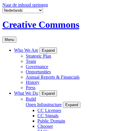
Naar de inhoud springen
Creative Commons
Menu
Who We Are
Expand
Strategic Plan
Team
Governance
Opportunities
Annual Reports & Financials
History
Press
What We Do
Expand
Build
Open Infrastructure
Expand
CC Licenses
CC Signals
Public Domain
Chooser