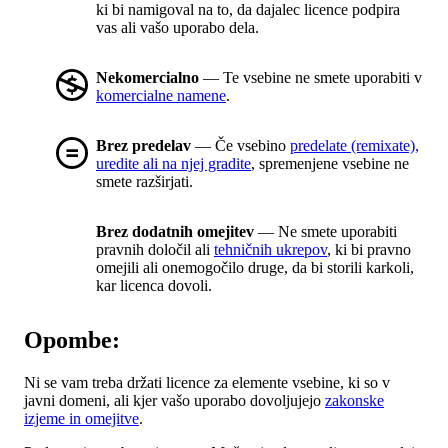
ki bi namigoval na to, da dajalec licence podpira
vas ali vašo uporabo dela.
Nekomercialno
— Te vsebine ne smete uporabiti v
komercialne namene
.
Brez predelav
— Če vsebino
predelate (remixate),
uredite ali na njej gradite
, spremenjene vsebine ne
smete razširjati.
Brez dodatnih omejitev
— Ne smete uporabiti
pravnih določil ali
tehničnih ukrepov
, ki bi pravno
omejili ali onemogočilo druge, da bi storili karkoli,
kar licenca dovoli.
Opombe:
Ni se vam treba držati licence za elemente vsebine, ki so v
javni domeni, ali kjer vašo uporabo dovoljujejo
zakonske
izjeme in omejitve
.