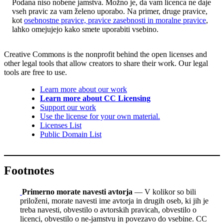
Podana niso nobene jamstva. Možno je, da vam licenca ne daje
vseh pravic za vam želeno uporabo. Na primer, druge pravice,
kot
osebnostne pravice, pravice zasebnosti in moralne pravice
,
lahko omejujejo kako smete uporabiti vsebino.
Creative Commons is the nonprofit behind the open licenses and
other legal tools that allow creators to share their work. Our legal
tools are free to use.
Learn more about our work
Learn more about CC Licensing
Support our work
Use the license for your own material.
Licenses List
Public Domain List
Footnotes
Primerno morate navesti avtorja
— V kolikor so bili
priloženi, morate navesti ime avtorja in drugih oseb, ki jih je
treba navesti, obvestilo o avtorskih pravicah, obvestilo o
licenci, obvestilo o ne-jamstvu in povezavo do vsebine. CC