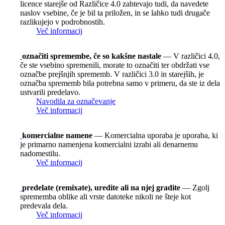
licence starejše od Različice 4.0 zahtevajo tudi, da navedete
naslov vsebine, če je bil ta priložen, in se lahko tudi drugače
razlikujejo v podrobnostih.
Več informacij
označiti spremembe, če so kakšne nastale
— V različici 4.0,
če ste vsebino spremenili, morate to označiti ter obdržati vse
označbe prejšnjih sprememb. V različici 3.0 in starejših, je
označba sprememb bila potrebna samo v primeru, da ste iz dela
ustvarili predelavo.
Navodila za označevanje
Več informacij
komercialne namene
— Komercialna uporaba je uporaba, ki
je primarno namenjena komercialni izrabi ali denarnemu
nadomestilu.
Več informacij
predelate (remixate), uredite ali na njej gradite
— Zgolj
sprememba oblike ali vrste datoteke nikoli ne šteje kot
predevala dela.
Več informacij