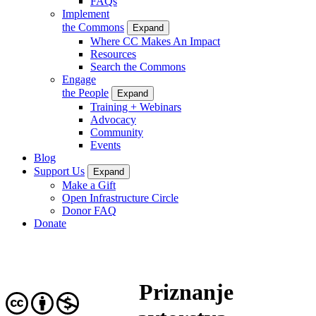
FAQs
Implement
the Commons
Expand
Where CC Makes An Impact
Resources
Search the Commons
Engage
the People
Expand
Training + Webinars
Advocacy
Community
Events
Blog
Support Us
Expand
Make a Gift
Open Infrastructure Circle
Donor FAQ
Donate
Priznanje