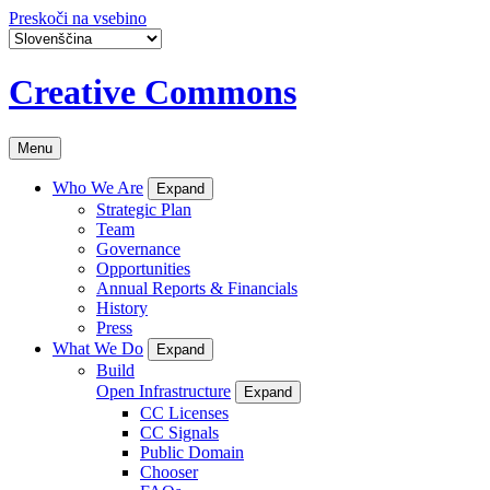
Preskoči na vsebino
Creative Commons
Menu
Who We Are
Expand
Strategic Plan
Team
Governance
Opportunities
Annual Reports & Financials
History
Press
What We Do
Expand
Build
Open Infrastructure
Expand
CC Licenses
CC Signals
Public Domain
Chooser