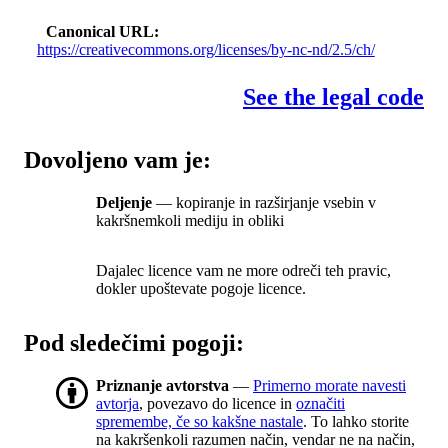
Canonical URL
https://creativecommons.org/licenses/by-nc-nd/2.5/ch/
See the legal code
Dovoljeno vam je:
Deljenje
— kopiranje in razširjanje vsebin v
kakršnemkoli mediju in obliki
Dajalec licence vam ne more odreči teh pravic,
dokler upoštevate pogoje licence.
Pod sledečimi pogoji:
Priznanje avtorstva
—
Primerno morate navesti
avtorja
, povezavo do licence in
označiti
spremembe, če so kakšne nastale
. To lahko storite
na kakršenkoli razumen način, vendar ne na način,