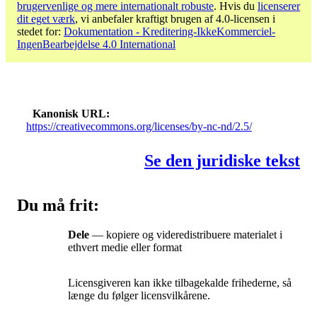
brugervenlige og mere internationalt robuste
. Hvis du
licenserer
dit eget værk
, vi anbefaler kraftigt brugen af ​​4.0-licensen i
stedet for:
Dokumentation - Kreditering-IkkeKommerciel-
IngenBearbejdelse 4.0 International
Kanonisk URL
https://creativecommons.org/licenses/by-nc-nd/2.5/
Se den juridiske tekst
Du må frit:
Dele
— kopiere og videredistribuere materialet i
ethvert medie eller format
Licensgiveren kan ikke tilbagekalde frihederne, så
længe du følger licensvilkårene.