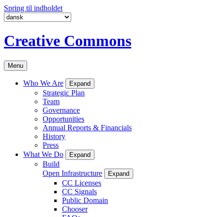
Spring til indholdet
Creative Commons
Menu
Who We Are
Expand
Strategic Plan
Team
Governance
Opportunities
Annual Reports & Financials
History
Press
What We Do
Expand
Build
Open Infrastructure
Expand
CC Licenses
CC Signals
Public Domain
Chooser