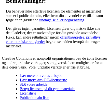
Bemærkninger:
Du behøver ikke efterleve licensen for elementer af materialet
som er i public domain, eller hvor din anvendelse er tilladt som
følge af en gældende
undtagelse eller begrænsning
.
Der gives ingen garantier. Licensen giver dig måske ikke alle
de tilladelser, der er nødvendige for din ønskede anvendelse.
F.eks. kan andre rettigheder såsom
offentliggørelse, privatlivs
eller moralske rettigheder
begrænse måden hvorpå du bruger
materialet.
Creative Commons er nonprofit organisationen bag de åbne licenser
og andre juridiske værktøjer, som giver skabere muligheder for at
dele deres værk. Vore juridiske værktøjer er frie at bruge.
Lær mere om vores arbejde
Lær mere om CC-licenserne
Støt vores arbejde
Benyt licensen på dit eget materiale.
Licensliste
Public domain liste