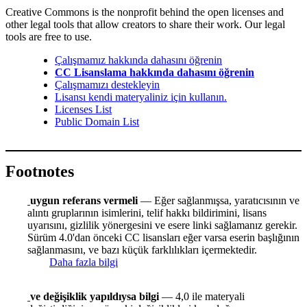
Creative Commons is the nonprofit behind the open licenses and
other legal tools that allow creators to share their work. Our legal
tools are free to use.
Çalışmamız hakkında dahasını öğrenin
CC Lisanslama hakkında dahasını öğrenin
Çalışmamızı destekleyin
Lisansı kendi materyaliniz için kullanın.
Licenses List
Public Domain List
Footnotes
uygun referans vermeli
— Eğer sağlanmışsa, yaratıcısının ve
alıntı gruplarının isimlerini, telif hakkı bildirimini, lisans
uyarısını, gizlilik yönergesini ve esere linki sağlamanız gerekir.
Sürüm 4.0'dan önceki CC lisansları eğer varsa eserin başlığının
sağlanmasını, ve bazı küçük farklılıkları içermektedir.
Daha fazla bilgi
ve değişiklik yapıldıysa bilgi
— 4,0 ile materyali