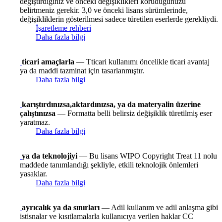
değiştirdiğiniz ve önceki değişiklikleri koruduğunuzu
belirtmeniz gerekir. 3,0 ve önceki lisans sürümlerinde,
değişikliklerin gösterilmesi sadece türetilen eserlerde gerekliydi.
İşaretleme rehberi
Daha fazla bilgi
ticari amaçlarla
— Tticari kullanımı öncelikle ticari avantaj
ya da maddi tazminat için tasarlanmıştır.
Daha fazla bilgi
karıştırdınızsa,aktardınızsa, ya da materyalin üzerine
çalıştınızsa
— Formatta belli belirsiz değişiklik türetilmiş eser
yaratmaz.
Daha fazla bilgi
ya da teknolojiyi
— Bu lisans WIPO Copyright Treat 11 nolu
maddede tanımlandığı şekliyle, etkili teknolojik önlemleri
yasaklar.
Daha fazla bilgi
ayrıcalık ya da sınırları
— Adil kullanım ve adil anlaşma gibi
istisnalar ve kısıtlamalarla kullanıcıya verilen haklar CC