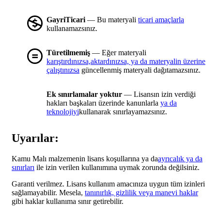
GayriTicari
— Bu materyali
ticari amaçlarla
kullanamazsınız.
Türetilmemiş
— Eğer materyali
karıştırdınızsa,aktardınızsa, ya da materyalin üzerine
çalıştınızsa
güncellenmiş materyali dağıtamazsınız.
Ek sınırlamalar yoktur
— Lisansın izin verdiği
hakları başkaları üzerinde kanunlarla
ya da
teknolojiyi
kullanarak sınırlayamazsınız.
Uyarılar:
Kamu Malı malzemenin lisans koşullarına ya da
ayrıcalık ya da
sınırları
ile izin verilen kullanımına uymak zorunda değilsiniz.
Garanti verilmez. Lisans kullanım amacınıza uygun tüm izinleri
sağlamayabilir. Mesela,
tanınırlık, gizlilik veya manevi haklar
gibi haklar kullanıma sınır getirebilir.