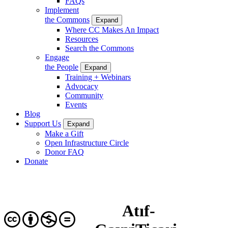
FAQs
Implement
the Commons
Expand
Where CC Makes An Impact
Resources
Search the Commons
Engage
the People
Expand
Training + Webinars
Advocacy
Community
Events
Blog
Support Us
Expand
Make a Gift
Open Infrastructure Circle
Donor FAQ
Donate
Atıf-