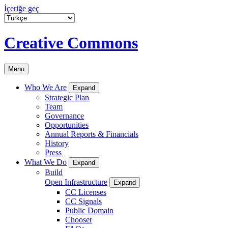
İçeriğe geç
Creative Commons
Menu
Who We Are
Expand
Strategic Plan
Team
Governance
Opportunities
Annual Reports & Financials
History
Press
What We Do
Expand
Build
Open Infrastructure
Expand
CC Licenses
CC Signals
Public Domain
Chooser